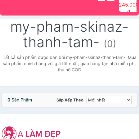
đ
The Face
điểm tóc
nhiên Ink
Care Hair
hương trái
Mascara
245.000
Shop
Quick Hair
Brow
Mist The
cây Water
che phủ
đ
(150ml)
Puff The
Powder Kit
Face Shop
Fit Tint
tóc bạc
Face Shop
fmgt The
150ml
fgmt The
chống
my-pham-skinaz-
Face Shop
Face
nước lâu
Shop
trôi Quick
Hair
thanh-tam-
Waterproof
(0)
Mascara
The Face
Shop
Tất cả sản phẩm được bán bởi my-pham-skinaz-thanh-tam-. Mua
sản phẩm chính hãng với giá tốt nhất, giao hàng tận nhà miễn phí,
thu hộ COD
0
Sản Phẩm
Sắp Xếp Theo