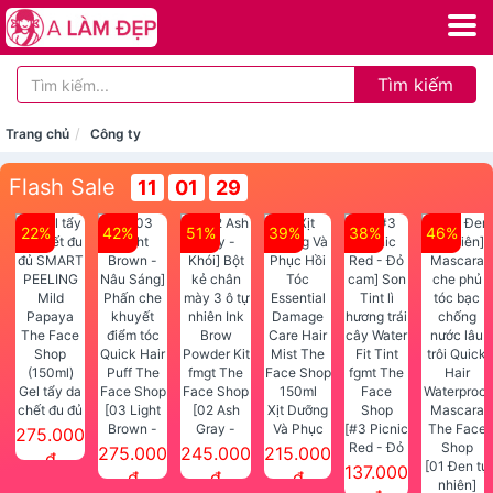
Tìm kiếm
Trang chủ
Công ty
Flash Sale
11
01
29
22%
42%
51%
39%
38%
46%
Gel tẩy da
chết đu đủ
[03 Light
[02 Ash
Xịt Dưỡng
SMART
Brown -
Gray -
Và Phục
[#3 Picnic
275.000
PEELING
Nâu Sáng]
Khói] Bột
Hồi Tóc
Red - Đỏ
275.000
245.000
215.000
đ
Mild
Phấn che
kẻ chân
Essential
cam] Son
[01 Đen tự
137.000
đ
đ
đ
Papaya
khuyết
mày 3 ô tự
Damage
Tint lì
nhiên]