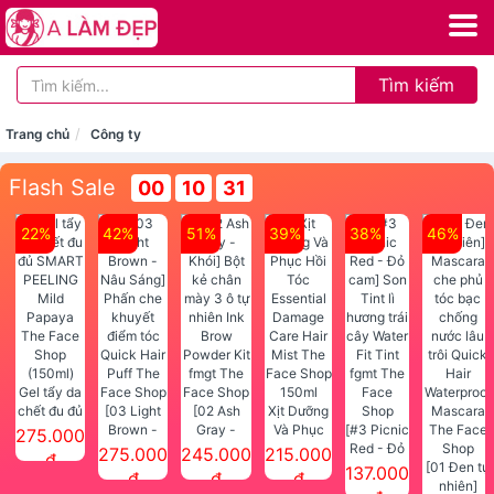
Tìm kiếm
Trang chủ
Công ty
Flash Sale
00
10
31
22%
42%
51%
39%
38%
46%
Gel tẩy da
chết đu đủ
[03 Light
[02 Ash
Xịt Dưỡng
SMART
Brown -
Gray -
Và Phục
[#3 Picnic
275.000
PEELING
Nâu Sáng]
Khói] Bột
Hồi Tóc
Red - Đỏ
275.000
245.000
215.000
đ
Mild
Phấn che
kẻ chân
Essential
cam] Son
[01 Đen tự
137.000
đ
đ
đ
Papaya
khuyết
mày 3 ô tự
Damage
Tint lì
nhiên]