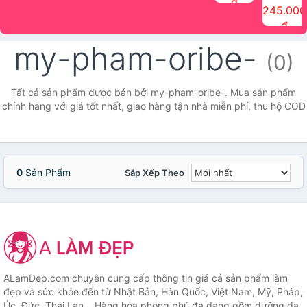
đ
The Face
điểm tóc
nhiên Ink
Care Hair
hương trái
Mascara
245.000
Shop
Quick Hair
Brow
Mist The
cây Water
che phủ
đ
(150ml)
Puff The
Powder Kit
Face Shop
Fit Tint
tóc bạc
Face Shop
fmgt The
150ml
fgmt The
chống
my-pham-oribe-
Face Shop
Face
nước lâu
(0)
Shop
trôi Quick
Hair
Waterproof
Tất cả sản phẩm được bán bởi my-pham-oribe-. Mua sản phẩm
Mascara
chính hãng với giá tốt nhất, giao hàng tận nhà miễn phí, thu hộ COD
The Face
Shop
0
Sản Phẩm
Sắp Xếp Theo
ALamDep.com chuyên cung cấp thông tin giá cả sản phẩm làm
đẹp và sức khỏe đến từ Nhật Bản, Hàn Quốc, Việt Nam, Mỹ, Pháp,
Úc, Đức, Thái Lan... Hàng hóa phong phú đa dạng gồm dưỡng da,