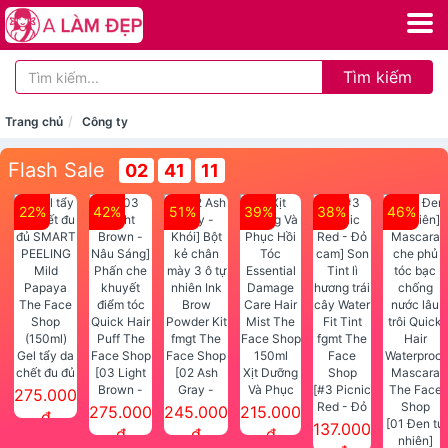
Tìm kiếm
Trang chủ
Công ty
Flash Sale
02
41
11
22%
42%
51%
39%
38%
46%
Gel tẩy da
chết đu đủ
[03 Light
[02 Ash
Xịt Dưỡng
SMART
Brown -
Gray -
Và Phục
[#3 Picnic
275.000
PEELING
Nâu Sáng]
Khói] Bột
Hồi Tóc
Red - Đỏ
275.000
245.000
215.000
đ
Mild
Phấn che
kẻ chân
Essential
cam] Son
[01 Đen tự
137.000
đ
đ
đ
Papaya
khuyết
mày 3 ô tự
Damage
Tint lì
nhiên]