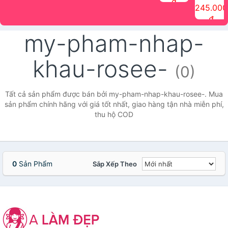
đ
The Face
điểm tóc
nhiên Ink
Care Hair
hương trái
Mascara
245.000
Shop
Quick Hair
Brow
Mist The
cây Water
che phủ
đ
(150ml)
Puff The
Powder Kit
Face Shop
Fit Tint
tóc bạc
Face Shop
fmgt The
150ml
fgmt The
chống
my-pham-nhap-
Face Shop
Face
nước lâu
Shop
trôi Quick
Hair
khau-rosee-
Waterproof
(0)
Mascara
The Face
Shop
Tất cả sản phẩm được bán bởi my-pham-nhap-khau-rosee-. Mua
sản phẩm chính hãng với giá tốt nhất, giao hàng tận nhà miễn phí,
thu hộ COD
0
Sản Phẩm
Sắp Xếp Theo