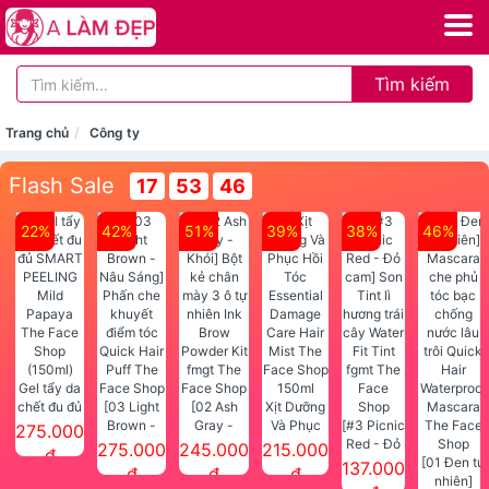
Tìm kiếm
Trang chủ
Công ty
Flash Sale
17
53
46
22%
42%
51%
39%
38%
46%
Gel tẩy da
chết đu đủ
[03 Light
[02 Ash
Xịt Dưỡng
SMART
Brown -
Gray -
Và Phục
[#3 Picnic
275.000
PEELING
Nâu Sáng]
Khói] Bột
Hồi Tóc
Red - Đỏ
275.000
245.000
215.000
đ
Mild
Phấn che
kẻ chân
Essential
cam] Son
[01 Đen tự
137.000
đ
đ
đ
Papaya
khuyết
mày 3 ô tự
Damage
Tint lì
nhiên]