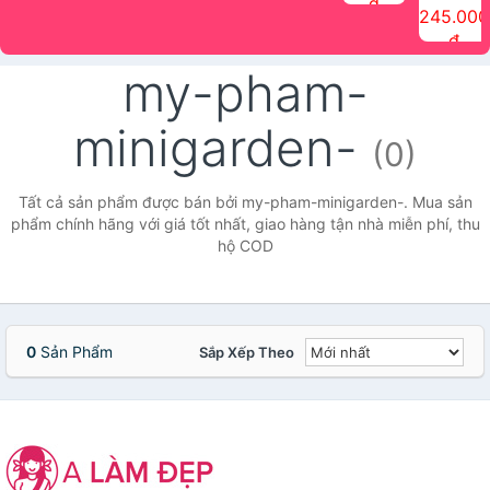
đ
The Face
điểm tóc
nhiên Ink
Care Hair
hương trái
Mascara
245.000
Shop
Quick Hair
Brow
Mist The
cây Water
che phủ
đ
(150ml)
Puff The
Powder Kit
Face Shop
Fit Tint
tóc bạc
Face Shop
fmgt The
150ml
fgmt The
chống
my-pham-
Face Shop
Face
nước lâu
Shop
trôi Quick
Hair
minigarden-
Waterproof
(0)
Mascara
The Face
Shop
Tất cả sản phẩm được bán bởi my-pham-minigarden-. Mua sản
phẩm chính hãng với giá tốt nhất, giao hàng tận nhà miễn phí, thu
hộ COD
0
Sản Phẩm
Sắp Xếp Theo