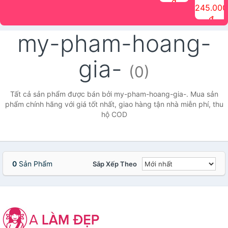
đ
The Face
điểm tóc
nhiên Ink
Care Hair
hương trái
Mascara
245.000
Shop
Quick Hair
Brow
Mist The
cây Water
che phủ
đ
(150ml)
Puff The
Powder Kit
Face Shop
Fit Tint
tóc bạc
Face Shop
fmgt The
150ml
fgmt The
chống
my-pham-hoang-
Face Shop
Face
nước lâu
Shop
trôi Quick
Hair
gia-
Waterproof
(0)
Mascara
The Face
Shop
Tất cả sản phẩm được bán bởi my-pham-hoang-gia-. Mua sản
phẩm chính hãng với giá tốt nhất, giao hàng tận nhà miễn phí, thu
hộ COD
0
Sản Phẩm
Sắp Xếp Theo