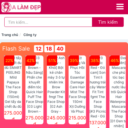
Tìm kiếm
Trang chủ
Công ty
Flash Sale
12
18
40
22%
42%
51%
39%
38%
46%
Gel tẩy da
chết đu đủ
[03 Light
[02 Ash
Xịt Dưỡng
SMART
Brown -
Gray -
Và Phục
[#3 Picnic
275.000
PEELING
Nâu Sáng]
Khói] Bột
Hồi Tóc
Red - Đỏ
275.000
245.000
215.000
đ
Mild
Phấn che
kẻ chân
Essential
cam] Son
[01 Đen tự
137.000
đ
đ
đ
Papaya
khuyết
mày 3 ô tự
Damage
Tint lì
nhiên]