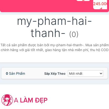
đ
The Face
điểm tóc
nhiên Ink
Care Hair
hương trái
Mascara
245.000
Shop
Quick Hair
Brow
Mist The
cây Water
che phủ
đ
(150ml)
Puff The
Powder Kit
Face Shop
Fit Tint
tóc bạc
Face Shop
fmgt The
150ml
fgmt The
chống
my-pham-hai-
Face Shop
Face
nước lâu
Shop
trôi Quick
Hair
thanh-
Waterproof
(0)
Mascara
The Face
Shop
Tất cả sản phẩm được bán bởi my-pham-hai-thanh-. Mua sản phẩm
chính hãng với giá tốt nhất, giao hàng tận nhà miễn phí, thu hộ COD
0
Sản Phẩm
Sắp Xếp Theo