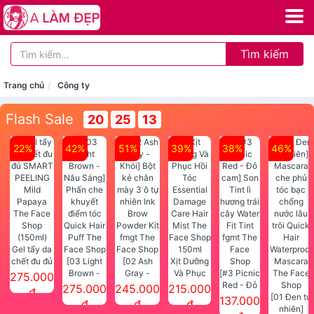
Tìm kiếm
Trang chủ
Công ty
Flash Sale
20
25
13
22%
42%
51%
39%
38%
46%
Gel tẩy da
chết đu đủ
[03 Light
[02 Ash
Xịt Dưỡng
SMART
Brown -
Gray -
Và Phục
[#3 Picnic
275.000
PEELING
Nâu Sáng]
Khói] Bột
Hồi Tóc
Red - Đỏ
275.000
245.000
215.000
đ
Mild
Phấn che
kẻ chân
Essential
cam] Son
[01 Đen tự
137.000
đ
đ
đ
Papaya
khuyết
mày 3 ô tự
Damage
Tint lì
nhiên]