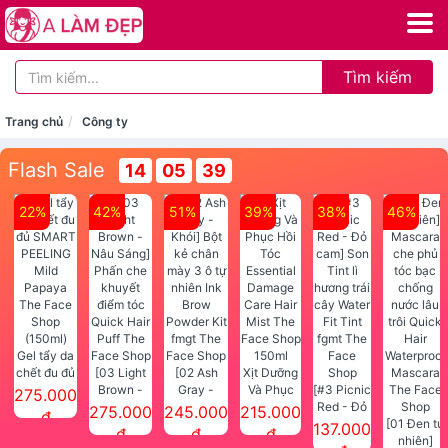
Tìm kiếm
Trang chủ
Công ty
Flash Sale
14
05
39
22%
42%
51%
39%
38%
46%
Gel tẩy da
chết đu đủ
[03 Light
[02 Ash
Xịt Dưỡng
SMART
Brown -
Gray -
Và Phục
[#3 Picnic
275.000
PEELING
Nâu Sáng]
Khói] Bột
Hồi Tóc
Red - Đỏ
275.000
245.000
215.000
đ
Mild
Phấn che
kẻ chân
Essential
cam] Son
[01 Đen tự
137.000
đ
đ
đ
Papaya
khuyết
mày 3 ô tự
Damage
Tint lì
nhiên]