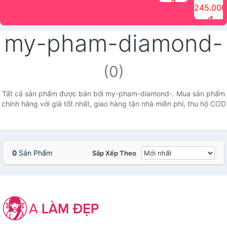
đ
The Face
điểm tóc
nhiên Ink
Care Hair
hương trái
Mascara
245.000
Shop
Quick Hair
Brow
Mist The
cây Water
che phủ
đ
(150ml)
Puff The
Powder Kit
Face Shop
Fit Tint
tóc bạc
Face Shop
fmgt The
150ml
fgmt The
chống
my-pham-diamond-
Face Shop
Face
nước lâu
Shop
trôi Quick
Hair
Waterproof
(0)
Mascara
The Face
Shop
Tất cả sản phẩm được bán bởi my-pham-diamond-. Mua sản phẩm
chính hãng với giá tốt nhất, giao hàng tận nhà miễn phí, thu hộ COD
0
Sản Phẩm
Sắp Xếp Theo