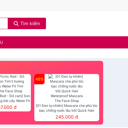
Tìm kiếm
ẦU
46%
 Red - Đỏ cam] Son
ng trái cây Water Fit
mt The Face Shop
[01 Đen tự nhiên] Mascara che phủ tóc
37.000 đ
bạc chống nước lâu trôi Quick Hair
Waterproof Mascara The Face Shop
245.000 đ