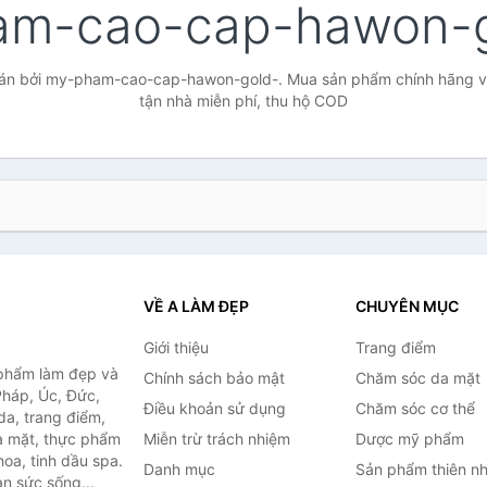
am-cao-cap-hawon-
án bởi my-pham-cao-cap-hawon-gold-. Mua sản phẩm chính hãng với 
tận nhà miễn phí, thu hộ COD
VỀ A LÀM ĐẸP
CHUYÊN MỤC
Giới thiệu
Trang điểm
 phẩm làm đẹp và
Chính sách bảo mật
Chăm sóc da mặt
Pháp, Úc, Đức,
Điều khoản sử dụng
Chăm sóc cơ thể
a, trang điểm,
a mặt, thực phẩm
Miễn trừ trách nhiệm
Dược mỹ phẩm
oa, tinh dầu spa.
Danh mục
Sản phẩm thiên nh
àn sức sống...