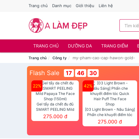
Trang chủ
Danh mục
Giới thiệu
Liên hệ
TRANG CHỦ
DƯỠNG DA
TRANG ĐIỂM
my-pham-cao-cap-hawon-gold-
Trang chủ
Công ty
Flash Sale
17
46
29
22%
42%
Gel tẩy da chết đu đủ
SMART PEELING Mild
[03 Light Brown - Nâu Sáng]
Papaya The Face Shop
Phấn che khuyết điểm tóc
275.000 đ
(150ml)
Quick Hair Puff The Face Shop
275.000 đ