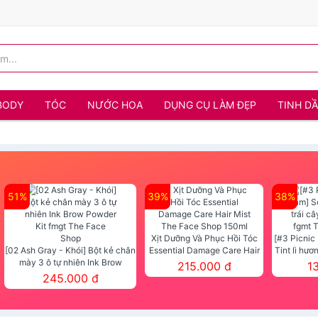
BODY
TÓC
NƯỚC HOA
DỤNG CỤ LÀM ĐẸP
TINH D
51%
39%
38%
Xịt Dưỡng Và Phục Hồi Tóc
[#3 Picnic
[02 Ash Gray - Khói] Bột kẻ chân
Essential Damage Care Hair
Tint lì hươ
mày 3 ô tự nhiên Ink Brow
Mist The Face Shop 150ml
Tint fg
215.000 đ
1
Powder Kit fmgt The Face Shop
245.000 đ