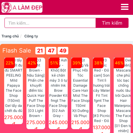
Tìm kiếm
Trang chủ
Công ty
Flash Sale
21
47
49
22%
42%
51%
39%
38%
46%
Gel tẩy da
chết đu đủ
[03 Light
[02 Ash
Xịt Dưỡng
SMART
Brown -
Gray -
Và Phục
[#3 Picnic
275.000
PEELING
Nâu Sáng]
Khói] Bột
Hồi Tóc
Red - Đỏ
275.000
245.000
215.000
đ
Mild
Phấn che
kẻ chân
Essential
cam] Son
[01 Đen tự
137.000
đ
đ
đ
Papaya
khuyết
mày 3 ô tự
Damage
Tint lì
nhiên]