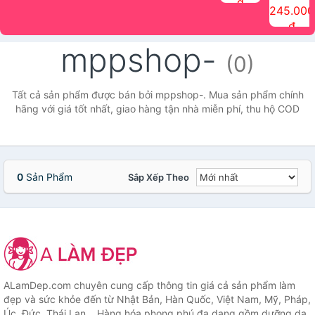
đ
The Face
điểm tóc
nhiên Ink
Care Hair
hương trái
Mascara
245.000
Shop
Quick Hair
Brow
Mist The
cây Water
che phủ
đ
(150ml)
Puff The
Powder Kit
Face Shop
Fit Tint
tóc bạc
Face Shop
fmgt The
150ml
fgmt The
chống
mppshop-
Face Shop
Face
nước lâu
(0)
Shop
trôi Quick
Hair
Waterproof
Tất cả sản phẩm được bán bởi mppshop-. Mua sản phẩm chính
Mascara
hãng với giá tốt nhất, giao hàng tận nhà miễn phí, thu hộ COD
The Face
Shop
0
Sản Phẩm
Sắp Xếp Theo
ALamDep.com chuyên cung cấp thông tin giá cả sản phẩm làm
đẹp và sức khỏe đến từ Nhật Bản, Hàn Quốc, Việt Nam, Mỹ, Pháp,
Úc, Đức, Thái Lan... Hàng hóa phong phú đa dạng gồm dưỡng da,