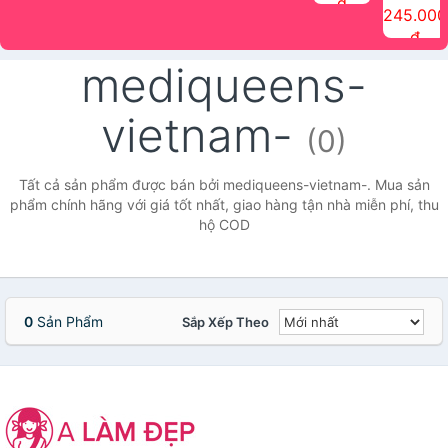
đ
The Face
điểm tóc
nhiên Ink
Care Hair
hương trái
Mascara
245.000
Shop
Quick Hair
Brow
Mist The
cây Water
che phủ
đ
(150ml)
Puff The
Powder Kit
Face Shop
Fit Tint
tóc bạc
Face Shop
fmgt The
150ml
fgmt The
chống
mediqueens-
Face Shop
Face
nước lâu
Shop
trôi Quick
Hair
vietnam-
Waterproof
(0)
Mascara
The Face
Shop
Tất cả sản phẩm được bán bởi mediqueens-vietnam-. Mua sản
phẩm chính hãng với giá tốt nhất, giao hàng tận nhà miễn phí, thu
hộ COD
0
Sản Phẩm
Sắp Xếp Theo