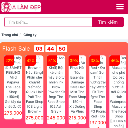
Tìm kiếm
Trang chủ
Công ty
Flash Sale
03
44
50
22%
42%
51%
39%
38%
46%
Gel tẩy da
chết đu đủ
[03 Light
[02 Ash
Xịt Dưỡng
SMART
Brown -
Gray -
Và Phục
[#3 Picnic
275.000
PEELING
Nâu Sáng]
Khói] Bột
Hồi Tóc
Red - Đỏ
275.000
245.000
215.000
đ
Mild
Phấn che
kẻ chân
Essential
cam] Son
[01 Đen tự
137.000
đ
đ
đ
Papaya
khuyết
mày 3 ô tự
Damage
Tint lì
nhiên]