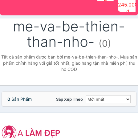
đ
The Face
điểm tóc
nhiên Ink
Care Hair
hương trái
Mascara
245.000
Shop
Quick Hair
Brow
Mist The
cây Water
che phủ
đ
(150ml)
Puff The
Powder Kit
Face Shop
Fit Tint
tóc bạc
Face Shop
fmgt The
150ml
fgmt The
chống
me-va-be-thien-
Face Shop
Face
nước lâu
Shop
trôi Quick
Hair
than-nho-
Waterproof
(0)
Mascara
The Face
Shop
Tất cả sản phẩm được bán bởi me-va-be-thien-than-nho-. Mua sản
phẩm chính hãng với giá tốt nhất, giao hàng tận nhà miễn phí, thu
hộ COD
0
Sản Phẩm
Sắp Xếp Theo