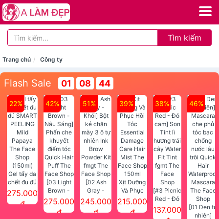
Tìm kiếm
Trang chủ
Công ty
Flash Sale
01
08
44
22%
42%
51%
39%
38%
46%
Gel tẩy da
chết đu đủ
[03 Light
[02 Ash
Xịt Dưỡng
SMART
Brown -
Gray -
Và Phục
[#3 Picnic
275.000
PEELING
Nâu Sáng]
Khói] Bột
Hồi Tóc
Red - Đỏ
275.000
245.000
215.000
đ
Mild
Phấn che
kẻ chân
Essential
cam] Son
[01 Đen tự
137.000
đ
đ
đ
Papaya
khuyết
mày 3 ô tự
Damage
Tint lì
nhiên]