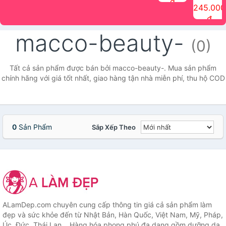
đ
The Face
điểm tóc
nhiên Ink
Care Hair
hương trái
Mascara
245.000
Shop
Quick Hair
Brow
Mist The
cây Water
che phủ
đ
(150ml)
Puff The
Powder Kit
Face Shop
Fit Tint
tóc bạc
Face Shop
fmgt The
150ml
fgmt The
chống
macco-beauty-
Face Shop
Face
nước lâu
(0)
Shop
trôi Quick
Hair
Waterproof
Tất cả sản phẩm được bán bởi macco-beauty-. Mua sản phẩm
Mascara
chính hãng với giá tốt nhất, giao hàng tận nhà miễn phí, thu hộ COD
The Face
Shop
0
Sản Phẩm
Sắp Xếp Theo
ALamDep.com chuyên cung cấp thông tin giá cả sản phẩm làm
đẹp và sức khỏe đến từ Nhật Bản, Hàn Quốc, Việt Nam, Mỹ, Pháp,
Úc, Đức, Thái Lan... Hàng hóa phong phú đa dạng gồm dưỡng da,