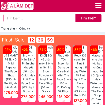
Tìm kiếm
Trang chủ
Công ty
Flash Sale
12
36
59
22%
42%
51%
39%
38%
46%
Gel tẩy da
chết đu đủ
[03 Light
[02 Ash
Xịt Dưỡng
SMART
Brown -
Gray -
Và Phục
[#3 Picnic
275.000
PEELING
Nâu Sáng]
Khói] Bột
Hồi Tóc
Red - Đỏ
275.000
245.000
215.000
đ
Mild
Phấn che
kẻ chân
Essential
cam] Son
[01 Đen tự
137.000
đ
đ
đ
Papaya
khuyết
mày 3 ô tự
Damage
Tint lì
nhiên]