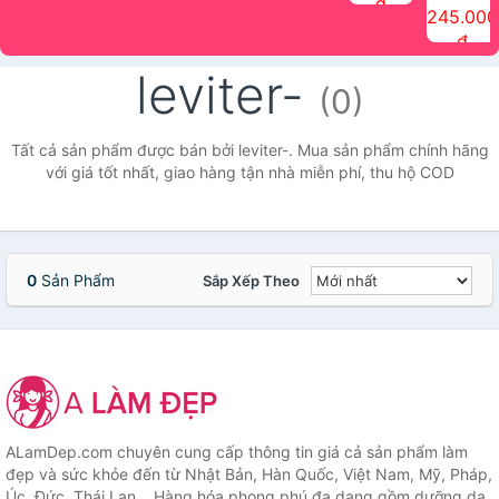
đ
The Face
điểm tóc
nhiên Ink
Care Hair
hương trái
Mascara
245.000
Shop
Quick Hair
Brow
Mist The
cây Water
che phủ
đ
(150ml)
Puff The
Powder Kit
Face Shop
Fit Tint
tóc bạc
Face Shop
fmgt The
150ml
fgmt The
chống
leviter-
Face Shop
Face
nước lâu
(0)
Shop
trôi Quick
Hair
Waterproof
Tất cả sản phẩm được bán bởi leviter-. Mua sản phẩm chính hãng
Mascara
với giá tốt nhất, giao hàng tận nhà miễn phí, thu hộ COD
The Face
Shop
0
Sản Phẩm
Sắp Xếp Theo
ALamDep.com chuyên cung cấp thông tin giá cả sản phẩm làm
đẹp và sức khỏe đến từ Nhật Bản, Hàn Quốc, Việt Nam, Mỹ, Pháp,
Úc, Đức, Thái Lan... Hàng hóa phong phú đa dạng gồm dưỡng da,