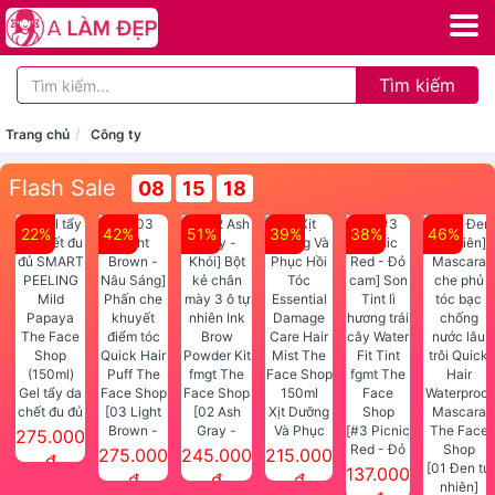
Tìm kiếm
Trang chủ
Công ty
Flash Sale
08
15
18
22%
42%
51%
39%
38%
46%
Gel tẩy da
chết đu đủ
[03 Light
[02 Ash
Xịt Dưỡng
SMART
Brown -
Gray -
Và Phục
[#3 Picnic
275.000
PEELING
Nâu Sáng]
Khói] Bột
Hồi Tóc
Red - Đỏ
275.000
245.000
215.000
đ
Mild
Phấn che
kẻ chân
Essential
cam] Son
[01 Đen tự
137.000
đ
đ
đ
Papaya
khuyết
mày 3 ô tự
Damage
Tint lì
nhiên]