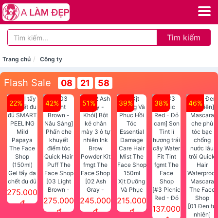
Tìm kiếm
Trang chủ
Công ty
Flash Sale
08
21
58
22%
42%
51%
39%
38%
46%
Gel tẩy da
chết đu đủ
[03 Light
[02 Ash
Xịt Dưỡng
SMART
Brown -
Gray -
Và Phục
[#3 Picnic
275.000
PEELING
Nâu Sáng]
Khói] Bột
Hồi Tóc
Red - Đỏ
275.000
245.000
215.000
đ
Mild
Phấn che
kẻ chân
Essential
cam] Son
[01 Đen tự
137.000
đ
đ
đ
Papaya
khuyết
mày 3 ô tự
Damage
Tint lì
nhiên]