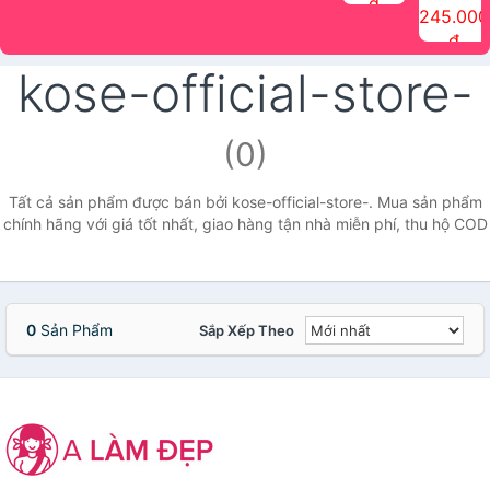
đ
The Face
điểm tóc
nhiên Ink
Care Hair
hương trái
Mascara
245.000
Shop
Quick Hair
Brow
Mist The
cây Water
che phủ
đ
(150ml)
Puff The
Powder Kit
Face Shop
Fit Tint
tóc bạc
Face Shop
fmgt The
150ml
fgmt The
chống
kose-official-store-
Face Shop
Face
nước lâu
Shop
trôi Quick
Hair
Waterproof
(0)
Mascara
The Face
Shop
Tất cả sản phẩm được bán bởi kose-official-store-. Mua sản phẩm
chính hãng với giá tốt nhất, giao hàng tận nhà miễn phí, thu hộ COD
0
Sản Phẩm
Sắp Xếp Theo