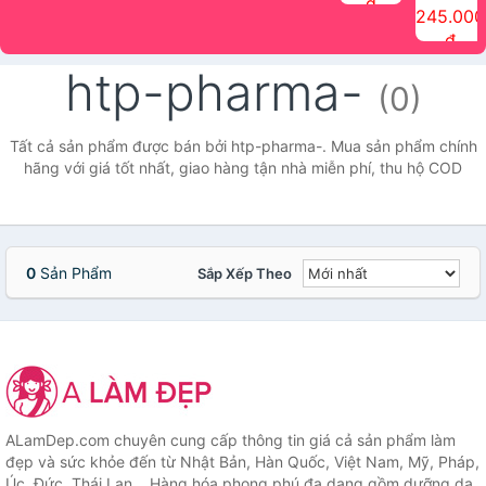
đ
The Face
điểm tóc
nhiên Ink
Care Hair
hương trái
Mascara
245.000
Shop
Quick Hair
Brow
Mist The
cây Water
che phủ
đ
(150ml)
Puff The
Powder Kit
Face Shop
Fit Tint
tóc bạc
Face Shop
fmgt The
150ml
fgmt The
chống
htp-pharma-
Face Shop
Face
nước lâu
(0)
Shop
trôi Quick
Hair
Waterproof
Tất cả sản phẩm được bán bởi htp-pharma-. Mua sản phẩm chính
Mascara
hãng với giá tốt nhất, giao hàng tận nhà miễn phí, thu hộ COD
The Face
Shop
0
Sản Phẩm
Sắp Xếp Theo
ALamDep.com chuyên cung cấp thông tin giá cả sản phẩm làm
đẹp và sức khỏe đến từ Nhật Bản, Hàn Quốc, Việt Nam, Mỹ, Pháp,
Úc, Đức, Thái Lan... Hàng hóa phong phú đa dạng gồm dưỡng da,