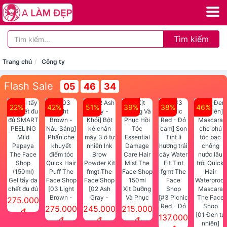
Tìm kiếm
Trang chủ
Công ty
Flash Sale
05
46
34
22%
42%
51%
39%
38%
46%
Gel tẩy da
chết đu đủ
[03 Light
[02 Ash
Xịt Dưỡng
SMART
Brown -
Gray -
Và Phục
[#3 Picnic
275.000
PEELING
Nâu Sáng]
Khói] Bột
Hồi Tóc
Red - Đỏ
275.000
245.000
215.000
đ
Mild
Phấn che
kẻ chân
Essential
cam] Son
[01 Đen tự
137.000
đ
đ
đ
Papaya
khuyết
mày 3 ô tự
Damage
Tint lì
nhiên]