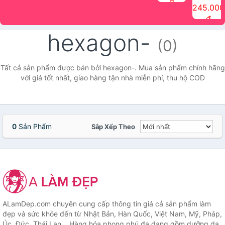
đ
The Face
điểm tóc
nhiên Ink
Care Hair
hương trái
Mascara
245.000
Shop
Quick Hair
Brow
Mist The
cây Water
che phủ
đ
(150ml)
Puff The
Powder Kit
Face Shop
Fit Tint
tóc bạc
Face Shop
fmgt The
150ml
fgmt The
chống
hexagon-
Face Shop
Face
nước lâu
(0)
Shop
trôi Quick
Hair
Waterproof
Tất cả sản phẩm được bán bởi hexagon-. Mua sản phẩm chính hãng
Mascara
với giá tốt nhất, giao hàng tận nhà miễn phí, thu hộ COD
The Face
Shop
0
Sản Phẩm
Sắp Xếp Theo
ALamDep.com chuyên cung cấp thông tin giá cả sản phẩm làm
đẹp và sức khỏe đến từ Nhật Bản, Hàn Quốc, Việt Nam, Mỹ, Pháp,
Úc, Đức, Thái Lan... Hàng hóa phong phú đa dạng gồm dưỡng da,