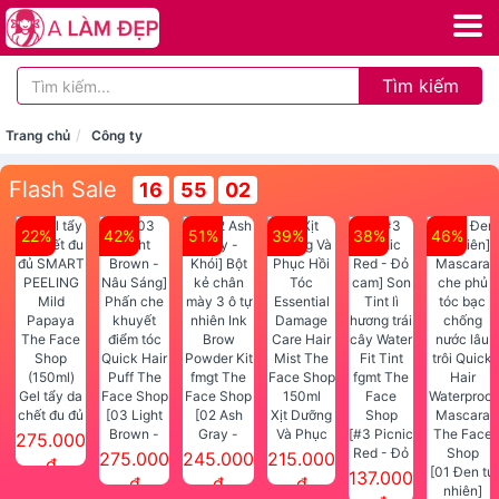
Tìm kiếm
Trang chủ
Công ty
Flash Sale
16
55
02
22%
42%
51%
39%
38%
46%
Gel tẩy da
chết đu đủ
[03 Light
[02 Ash
Xịt Dưỡng
SMART
Brown -
Gray -
Và Phục
[#3 Picnic
275.000
PEELING
Nâu Sáng]
Khói] Bột
Hồi Tóc
Red - Đỏ
275.000
245.000
215.000
đ
Mild
Phấn che
kẻ chân
Essential
cam] Son
[01 Đen tự
137.000
đ
đ
đ
Papaya
khuyết
mày 3 ô tự
Damage
Tint lì
nhiên]