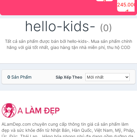
đ
The Face
điểm tóc
nhiên Ink
Care Hair
hương trái
Mascara
245.000
Shop
Quick Hair
Brow
Mist The
cây Water
che phủ
đ
(150ml)
Puff The
Powder Kit
Face Shop
Fit Tint
tóc bạc
Face Shop
fmgt The
150ml
fgmt The
chống
hello-kids-
Face Shop
Face
nước lâu
(0)
Shop
trôi Quick
Hair
Waterproof
Tất cả sản phẩm được bán bởi hello-kids-. Mua sản phẩm chính
Mascara
hãng với giá tốt nhất, giao hàng tận nhà miễn phí, thu hộ COD
The Face
Shop
0
Sản Phẩm
Sắp Xếp Theo
ALamDep.com chuyên cung cấp thông tin giá cả sản phẩm làm
đẹp và sức khỏe đến từ Nhật Bản, Hàn Quốc, Việt Nam, Mỹ, Pháp,
Úc, Đức, Thái Lan... Hàng hóa phong phú đa dạng gồm dưỡng da,