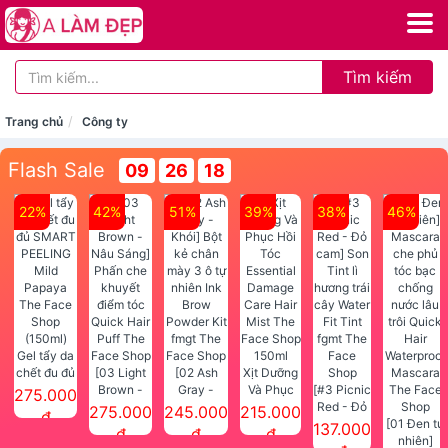
Tìm kiếm
Trang chủ
Công ty
Flash Sale
09
26
18
22%
42%
51%
39%
38%
46%
Gel tẩy da
chết đu đủ
[03 Light
[02 Ash
Xịt Dưỡng
SMART
Brown -
Gray -
Và Phục
[#3 Picnic
275.000
PEELING
Nâu Sáng]
Khói] Bột
Hồi Tóc
Red - Đỏ
275.000
245.000
215.000
đ
Mild
Phấn che
kẻ chân
Essential
cam] Son
[01 Đen tự
137.000
đ
đ
đ
Papaya
khuyết
mày 3 ô tự
Damage
Tint lì
nhiên]