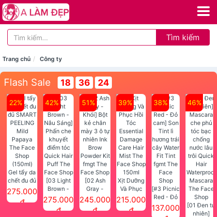
Tìm kiếm
Trang chủ
Công ty
Flash Sale
18
36
24
22%
42%
51%
39%
38%
46%
Gel tẩy da
chết đu đủ
[03 Light
[02 Ash
Xịt Dưỡng
SMART
Brown -
Gray -
Và Phục
[#3 Picnic
275.000
PEELING
Nâu Sáng]
Khói] Bột
Hồi Tóc
Red - Đỏ
275.000
245.000
215.000
đ
Mild
Phấn che
kẻ chân
Essential
cam] Son
[01 Đen tự
137.000
đ
đ
đ
Papaya
khuyết
mày 3 ô tự
Damage
Tint lì
nhiên]