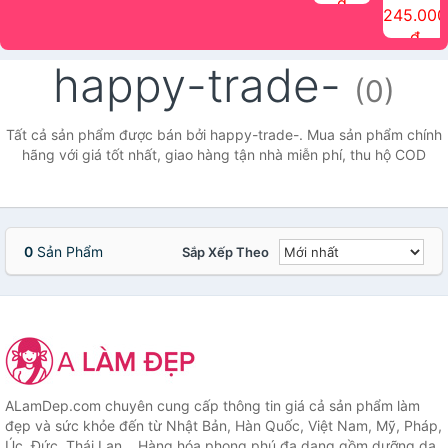
đ
The Face
điểm tóc
nhiên Ink
Care Hair
hương trái
Mascara
245.000
Shop
Quick Hair
Brow
Mist The
cây Water
che phủ
đ
(150ml)
Puff The
Powder Kit
Face Shop
Fit Tint
tóc bạc
Face Shop
fmgt The
150ml
fgmt The
chống
happy-trade-
Face Shop
Face
nước lâu
(0)
Shop
trôi Quick
Hair
Waterproof
Tất cả sản phẩm được bán bởi happy-trade-. Mua sản phẩm chính
Mascara
hãng với giá tốt nhất, giao hàng tận nhà miễn phí, thu hộ COD
The Face
Shop
0
Sản Phẩm
Sắp Xếp Theo
ALamDep.com chuyên cung cấp thông tin giá cả sản phẩm làm
đẹp và sức khỏe đến từ Nhật Bản, Hàn Quốc, Việt Nam, Mỹ, Pháp,
Úc, Đức, Thái Lan... Hàng hóa phong phú đa dạng gồm dưỡng da,