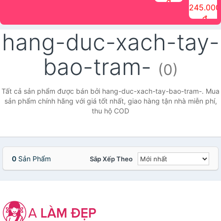
đ
The Face
điểm tóc
nhiên Ink
Care Hair
hương trái
Mascara
245.000
Shop
Quick Hair
Brow
Mist The
cây Water
che phủ
đ
(150ml)
Puff The
Powder Kit
Face Shop
Fit Tint
tóc bạc
Face Shop
fmgt The
150ml
fgmt The
chống
hang-duc-xach-tay-
Face Shop
Face
nước lâu
Shop
trôi Quick
Hair
bao-tram-
Waterproof
(0)
Mascara
The Face
Shop
Tất cả sản phẩm được bán bởi hang-duc-xach-tay-bao-tram-. Mua
sản phẩm chính hãng với giá tốt nhất, giao hàng tận nhà miễn phí,
thu hộ COD
0
Sản Phẩm
Sắp Xếp Theo