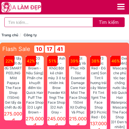
Tìm kiếm
Trang chủ
Công ty
Flash Sale
10
17
41
22%
42%
51%
39%
38%
46%
Gel tẩy da
chết đu đủ
[03 Light
[02 Ash
Xịt Dưỡng
SMART
Brown -
Gray -
Và Phục
[#3 Picnic
275.000
PEELING
Nâu Sáng]
Khói] Bột
Hồi Tóc
Red - Đỏ
275.000
245.000
215.000
đ
Mild
Phấn che
kẻ chân
Essential
cam] Son
[01 Đen tự
137.000
đ
đ
đ
Papaya
khuyết
mày 3 ô tự
Damage
Tint lì
nhiên]