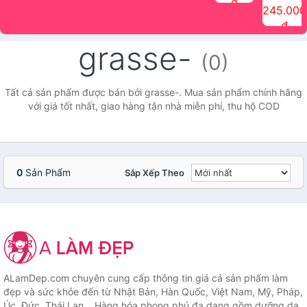
đ
The Face
điểm tóc
nhiên Ink
Care Hair
hương trái
Mascara
245.000
Shop
Quick Hair
Brow
Mist The
cây Water
che phủ
đ
(150ml)
Puff The
Powder Kit
Face Shop
Fit Tint
tóc bạc
Face Shop
fmgt The
150ml
fgmt The
chống
grasse-
Face Shop
Face
nước lâu
(0)
Shop
trôi Quick
Hair
Waterproof
Tất cả sản phẩm được bán bởi grasse-. Mua sản phẩm chính hãng
Mascara
với giá tốt nhất, giao hàng tận nhà miễn phí, thu hộ COD
The Face
Shop
0
Sản Phẩm
Sắp Xếp Theo
ALamDep.com chuyên cung cấp thông tin giá cả sản phẩm làm
đẹp và sức khỏe đến từ Nhật Bản, Hàn Quốc, Việt Nam, Mỹ, Pháp,
Úc, Đức, Thái Lan... Hàng hóa phong phú đa dạng gồm dưỡng da,