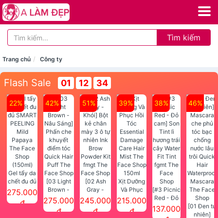
Tìm kiếm
Trang chủ
Công ty
Flash Sale
01
12
34
22%
42%
51%
39%
38%
46%
Gel tẩy da
chết đu đủ
[03 Light
[02 Ash
Xịt Dưỡng
SMART
Brown -
Gray -
Và Phục
[#3 Picnic
275.000
PEELING
Nâu Sáng]
Khói] Bột
Hồi Tóc
Red - Đỏ
275.000
245.000
215.000
đ
Mild
Phấn che
kẻ chân
Essential
cam] Son
[01 Đen tự
137.000
đ
đ
đ
Papaya
khuyết
mày 3 ô tự
Damage
Tint lì
nhiên]