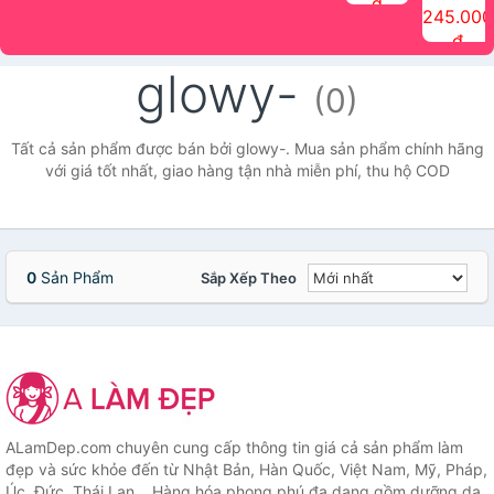
đ
The Face
điểm tóc
nhiên Ink
Care Hair
hương trái
Mascara
245.000
Shop
Quick Hair
Brow
Mist The
cây Water
che phủ
đ
(150ml)
Puff The
Powder Kit
Face Shop
Fit Tint
tóc bạc
Face Shop
fmgt The
150ml
fgmt The
chống
glowy-
Face Shop
Face
nước lâu
(0)
Shop
trôi Quick
Hair
Waterproof
Tất cả sản phẩm được bán bởi glowy-. Mua sản phẩm chính hãng
Mascara
với giá tốt nhất, giao hàng tận nhà miễn phí, thu hộ COD
The Face
Shop
0
Sản Phẩm
Sắp Xếp Theo
ALamDep.com chuyên cung cấp thông tin giá cả sản phẩm làm
đẹp và sức khỏe đến từ Nhật Bản, Hàn Quốc, Việt Nam, Mỹ, Pháp,
Úc, Đức, Thái Lan... Hàng hóa phong phú đa dạng gồm dưỡng da,