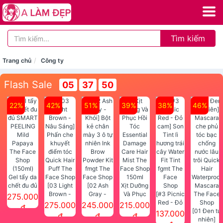
Tìm kiếm
Trang chủ
Công ty
Flash Sale
05
37
50
22%
42%
51%
39%
38%
46%
Gel tẩy da
chết đu đủ
[03 Light
[02 Ash
Xịt Dưỡng
SMART
Brown -
Gray -
Và Phục
[#3 Picnic
275.000
PEELING
Nâu Sáng]
Khói] Bột
Hồi Tóc
Red - Đỏ
275.000
245.000
215.000
đ
Mild
Phấn che
kẻ chân
Essential
cam] Son
[01 Đen tự
137.000
đ
đ
đ
Papaya
khuyết
mày 3 ô tự
Damage
Tint lì
nhiên]