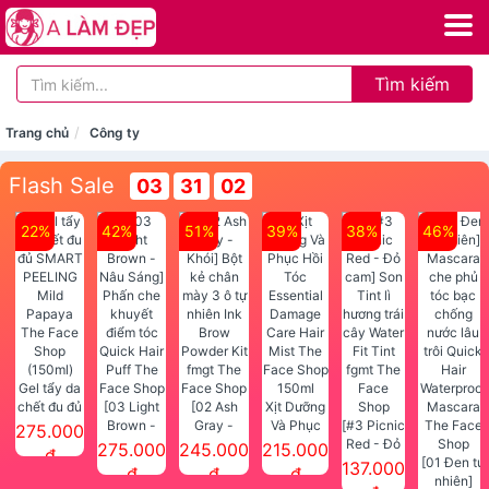
Tìm kiếm
Trang chủ
Công ty
Flash Sale
03
31
02
22%
42%
51%
39%
38%
46%
Gel tẩy da
chết đu đủ
[03 Light
[02 Ash
Xịt Dưỡng
SMART
Brown -
Gray -
Và Phục
[#3 Picnic
275.000
PEELING
Nâu Sáng]
Khói] Bột
Hồi Tóc
Red - Đỏ
275.000
245.000
215.000
đ
Mild
Phấn che
kẻ chân
Essential
cam] Son
[01 Đen tự
137.000
đ
đ
đ
Papaya
khuyết
mày 3 ô tự
Damage
Tint lì
nhiên]