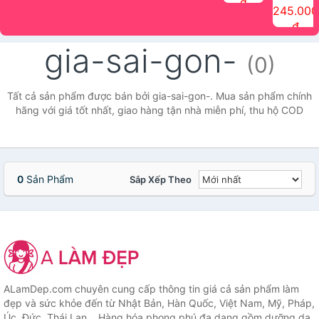
đ
The Face
điểm tóc
nhiên Ink
Care Hair
hương trái
Mascara
245.000
Shop
Quick Hair
Brow
Mist The
cây Water
che phủ
đ
(150ml)
Puff The
Powder Kit
Face Shop
Fit Tint
tóc bạc
Face Shop
fmgt The
150ml
fgmt The
chống
gia-sai-gon-
Face Shop
Face
nước lâu
(0)
Shop
trôi Quick
Hair
Waterproof
Tất cả sản phẩm được bán bởi gia-sai-gon-. Mua sản phẩm chính
Mascara
hãng với giá tốt nhất, giao hàng tận nhà miễn phí, thu hộ COD
The Face
Shop
0
Sản Phẩm
Sắp Xếp Theo
ALamDep.com chuyên cung cấp thông tin giá cả sản phẩm làm
đẹp và sức khỏe đến từ Nhật Bản, Hàn Quốc, Việt Nam, Mỹ, Pháp,
Úc, Đức, Thái Lan... Hàng hóa phong phú đa dạng gồm dưỡng da,