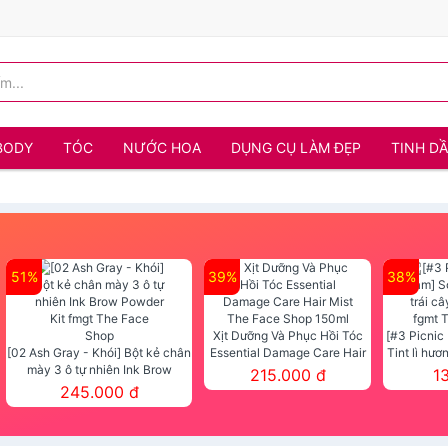
BODY
TÓC
NƯỚC HOA
DỤNG CỤ LÀM ĐẸP
TINH D
51%
39%
38%
Xịt Dưỡng Và Phục Hồi Tóc
[#3 Picnic
[02 Ash Gray - Khói] Bột kẻ chân
Essential Damage Care Hair
Tint lì hươ
mày 3 ô tự nhiên Ink Brow
Mist The Face Shop 150ml
Tint fg
215.000 đ
1
Powder Kit fmgt The Face Shop
245.000 đ