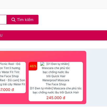
Tìm kiếm
ẦU
46%
 Red - Đỏ cam] Son
ng trái cây Water Fit
mt The Face Shop
[01 Đen tự nhiên] Mascara che phủ tóc
37.000 đ
bạc chống nước lâu trôi Quick Hair
Waterproof Mascara The Face Shop
245.000 đ