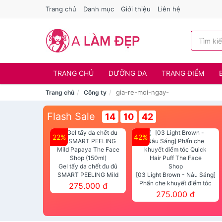
Trang chủ
Danh mục
Giới thiệu
Liên hệ
TRANG CHỦ
DƯỠNG DA
TRANG ĐIỂM
gia-re-moi-ngay-
Trang chủ
Công ty
Flash Sale
14
10
42
22%
42%
Gel tẩy da chết đu đủ
SMART PEELING Mild
[03 Light Brown - Nâu Sáng]
Papaya The Face Shop
Phấn che khuyết điểm tóc
275.000 đ
(150ml)
Quick Hair Puff The Face Shop
275.000 đ