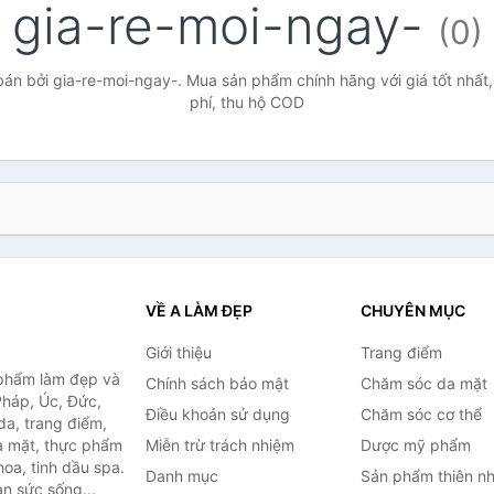
gia-re-moi-ngay-
(0)
án bởi gia-re-moi-ngay-. Mua sản phẩm chính hãng với giá tốt nhất,
phí, thu hộ COD
VỀ A LÀM ĐẸP
CHUYÊN MỤC
Giới thiệu
Trang điểm
 phẩm làm đẹp và
Chính sách bảo mật
Chăm sóc da mặt
Pháp, Úc, Đức,
Điều khoản sử dụng
Chăm sóc cơ thể
a, trang điểm,
a mặt, thực phẩm
Miễn trừ trách nhiệm
Dược mỹ phẩm
oa, tinh dầu spa.
Danh mục
Sản phẩm thiên nh
àn sức sống...