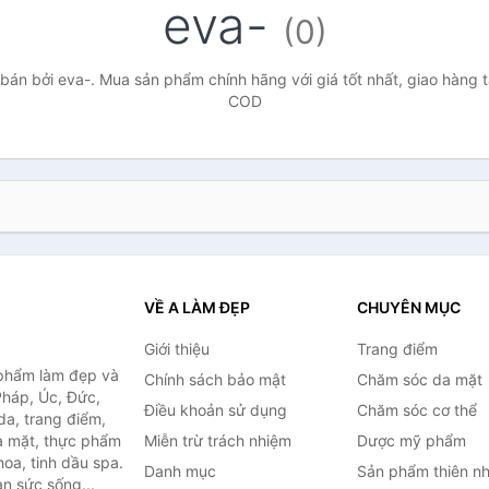
eva-
(0)
án bởi eva-. Mua sản phẩm chính hãng với giá tốt nhất, giao hàng t
COD
VỀ A LÀM ĐẸP
CHUYÊN MỤC
Giới thiệu
Trang điểm
 phẩm làm đẹp và
Chính sách bảo mật
Chăm sóc da mặt
Pháp, Úc, Đức,
Điều khoản sử dụng
Chăm sóc cơ thể
a, trang điểm,
a mặt, thực phẩm
Miễn trừ trách nhiệm
Dược mỹ phẩm
oa, tinh dầu spa.
Danh mục
Sản phẩm thiên nh
àn sức sống...