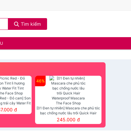
Tìm kiếm
ẦU
46%
 Red - Đỏ cam] Son
ng trái cây Water Fit
mt The Face Shop
[01 Đen tự nhiên] Mascara che phủ tóc
37.000 đ
bạc chống nước lâu trôi Quick Hair
Waterproof Mascara The Face Shop
245.000 đ