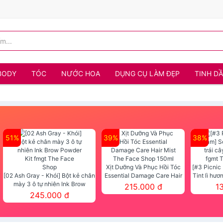
BODY
TÓC
NƯỚC HOA
DỤNG CỤ LÀM ĐẸP
TINH D
51%
39%
38%
Xịt Dưỡng Và Phục Hồi Tóc
[#3 Picnic
[02 Ash Gray - Khói] Bột kẻ chân
Essential Damage Care Hair
Tint lì hươ
mày 3 ô tự nhiên Ink Brow
Mist The Face Shop 150ml
Tint fg
215.000 đ
1
Powder Kit fmgt The Face Shop
245.000 đ