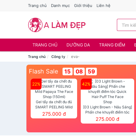
Trang chủ
Danh mục
Giới thiệu
Liên hệ
TRANG CHỦ
DƯỠNG DA
TRANG ĐIỂM
eva-
Trang chủ
Công ty
Flash Sale
15
08
59
22%
42%
Gel tẩy da chết đu đủ
SMART PEELING Mild
[03 Light Brown - Nâu Sáng]
Papaya The Face Shop
Phấn che khuyết điểm tóc
275.000 đ
(150ml)
Quick Hair Puff The Face Shop
275.000 đ