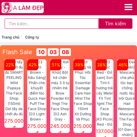
Tìm kiếm
Trang chủ
Công ty
Flash Sale
10
03
08
22%
42%
51%
39%
38%
46%
Gel tẩy da
chết đu đủ
[03 Light
[02 Ash
Xịt Dưỡng
SMART
Brown -
Gray -
Và Phục
[#3 Picnic
275.000
PEELING
Nâu Sáng]
Khói] Bột
Hồi Tóc
Red - Đỏ
275.000
245.000
215.000
đ
Mild
Phấn che
kẻ chân
Essential
cam] Son
[01 Đen tự
137.000
đ
đ
đ
Papaya
khuyết
mày 3 ô tự
Damage
Tint lì
nhiên]