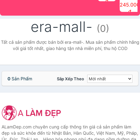
đ
The Face
điểm tóc
nhiên Ink
Care Hair
hương trái
Mascara
245.000
Shop
Quick Hair
Brow
Mist The
cây Water
che phủ
đ
(150ml)
Puff The
Powder Kit
Face Shop
Fit Tint
tóc bạc
Face Shop
fmgt The
150ml
fgmt The
chống
era-mall-
Face Shop
Face
nước lâu
(0)
Shop
trôi Quick
Hair
Waterproof
Tất cả sản phẩm được bán bởi era-mall-. Mua sản phẩm chính hãng
Mascara
với giá tốt nhất, giao hàng tận nhà miễn phí, thu hộ COD
The Face
Shop
0
Sản Phẩm
Sắp Xếp Theo
ALamDep.com chuyên cung cấp thông tin giá cả sản phẩm làm
đẹp và sức khỏe đến từ Nhật Bản, Hàn Quốc, Việt Nam, Mỹ, Pháp,
Úc, Đức, Thái Lan... Hàng hóa phong phú đa dạng gồm dưỡng da,