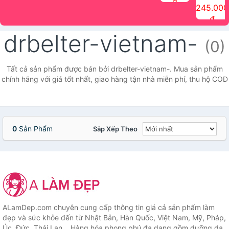
đ
The Face
điểm tóc
nhiên Ink
Care Hair
hương trái
Mascara
245.000
Shop
Quick Hair
Brow
Mist The
cây Water
che phủ
đ
(150ml)
Puff The
Powder Kit
Face Shop
Fit Tint
tóc bạc
Face Shop
fmgt The
150ml
fgmt The
chống
drbelter-vietnam-
Face Shop
Face
nước lâu
(0)
Shop
trôi Quick
Hair
Waterproof
Tất cả sản phẩm được bán bởi drbelter-vietnam-. Mua sản phẩm
Mascara
chính hãng với giá tốt nhất, giao hàng tận nhà miễn phí, thu hộ COD
The Face
Shop
0
Sản Phẩm
Sắp Xếp Theo
ALamDep.com chuyên cung cấp thông tin giá cả sản phẩm làm
đẹp và sức khỏe đến từ Nhật Bản, Hàn Quốc, Việt Nam, Mỹ, Pháp,
Úc, Đức, Thái Lan... Hàng hóa phong phú đa dạng gồm dưỡng da,