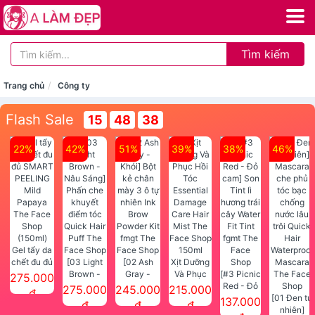
Tìm kiếm
Trang chủ
Công ty
Flash Sale
15
48
38
22%
42%
51%
39%
38%
46%
Gel tẩy da
chết đu đủ
[03 Light
[02 Ash
Xịt Dưỡng
SMART
Brown -
Gray -
Và Phục
[#3 Picnic
275.000
PEELING
Nâu Sáng]
Khói] Bột
Hồi Tóc
Red - Đỏ
275.000
245.000
215.000
đ
Mild
Phấn che
kẻ chân
Essential
cam] Son
[01 Đen tự
137.000
đ
đ
đ
Papaya
khuyết
mày 3 ô tự
Damage
Tint lì
nhiên]