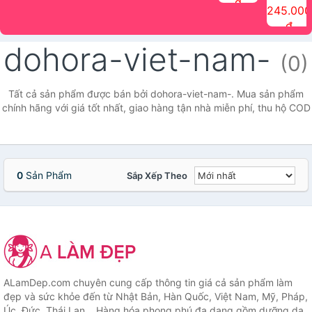
đ
The Face
điểm tóc
nhiên Ink
Care Hair
hương trái
Mascara
245.000
Shop
Quick Hair
Brow
Mist The
cây Water
che phủ
đ
(150ml)
Puff The
Powder Kit
Face Shop
Fit Tint
tóc bạc
Face Shop
fmgt The
150ml
fgmt The
chống
dohora-viet-nam-
Face Shop
Face
nước lâu
(0)
Shop
trôi Quick
Hair
Waterproof
Tất cả sản phẩm được bán bởi dohora-viet-nam-. Mua sản phẩm
Mascara
chính hãng với giá tốt nhất, giao hàng tận nhà miễn phí, thu hộ COD
The Face
Shop
0
Sản Phẩm
Sắp Xếp Theo
ALamDep.com chuyên cung cấp thông tin giá cả sản phẩm làm
đẹp và sức khỏe đến từ Nhật Bản, Hàn Quốc, Việt Nam, Mỹ, Pháp,
Úc, Đức, Thái Lan... Hàng hóa phong phú đa dạng gồm dưỡng da,