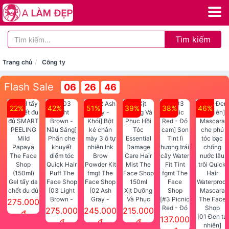
Tìm kiếm
Trang chủ
Công ty
Flash Sale
06
26
46
22%
42%
51%
39%
38%
46%
Gel tẩy da
chết đu đủ
[03 Light
[02 Ash
Xịt Dưỡng
SMART
Brown -
Gray -
Và Phục
[#3 Picnic
275.000
PEELING
Nâu Sáng]
Khói] Bột
Hồi Tóc
Red - Đỏ
275.000
245.000
215.000
đ
Mild
Phấn che
kẻ chân
Essential
cam] Son
[01 Đen tự
137.000
đ
đ
đ
Papaya
khuyết
mày 3 ô tự
Damage
Tint lì
nhiên]