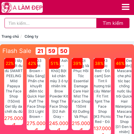
Tìm kiếm
Trang chủ
Công ty
Flash Sale
21
59
50
22%
42%
51%
39%
38%
46%
Gel tẩy da
chết đu đủ
[03 Light
[02 Ash
Xịt Dưỡng
SMART
Brown -
Gray -
Và Phục
[#3 Picnic
275.000
PEELING
Nâu Sáng]
Khói] Bột
Hồi Tóc
Red - Đỏ
275.000
245.000
215.000
đ
Mild
Phấn che
kẻ chân
Essential
cam] Son
[01 Đen tự
137.000
đ
đ
đ
Papaya
khuyết
mày 3 ô tự
Damage
Tint lì
nhiên]