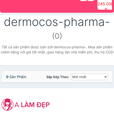
đ
The Face
điểm tóc
nhiên Ink
Care Hair
hương trái
Mascara
245.000
Shop
Quick Hair
Brow
Mist The
cây Water
che phủ
đ
(150ml)
Puff The
Powder Kit
Face Shop
Fit Tint
tóc bạc
Face Shop
fmgt The
150ml
fgmt The
chống
dermocos-pharma-
Face Shop
Face
nước lâu
Shop
trôi Quick
Hair
Waterproof
(0)
Mascara
The Face
Shop
Tất cả sản phẩm được bán bởi dermocos-pharma-. Mua sản phẩm
chính hãng với giá tốt nhất, giao hàng tận nhà miễn phí, thu hộ COD
0
Sản Phẩm
Sắp Xếp Theo