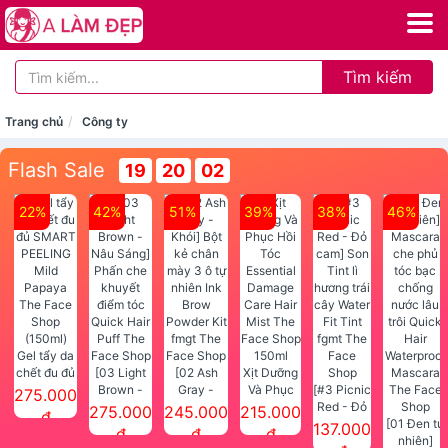
Tìm kiếm
Trang chủ
Công ty
Flash Sale
19
20
02
22%
42%
51%
39%
38%
46%
Gel tẩy da
chết đu đủ
[03 Light
[02 Ash
Xịt Dưỡng
SMART
Brown -
Gray -
Và Phục
[#3 Picnic
275.000
PEELING
Nâu Sáng]
Khói] Bột
Hồi Tóc
Red - Đỏ
275.000
245.000
215.000
đ
Mild
Phấn che
kẻ chân
Essential
cam] Son
[01 Đen tự
137.000
đ
đ
đ
Papaya
khuyết
mày 3 ô tự
Damage
Tint lì
nhiên]