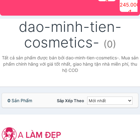
đ
The Face
điểm tóc
nhiên Ink
Care Hair
hương trái
Mascara
245.000
Shop
Quick Hair
Brow
Mist The
cây Water
che phủ
đ
(150ml)
Puff The
Powder Kit
Face Shop
Fit Tint
tóc bạc
Face Shop
fmgt The
150ml
fgmt The
chống
dao-minh-tien-
Face Shop
Face
nước lâu
Shop
trôi Quick
Hair
cosmetics-
Waterproof
(0)
Mascara
The Face
Shop
Tất cả sản phẩm được bán bởi dao-minh-tien-cosmetics-. Mua sản
phẩm chính hãng với giá tốt nhất, giao hàng tận nhà miễn phí, thu
hộ COD
0
Sản Phẩm
Sắp Xếp Theo