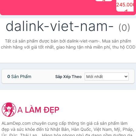
đ
The Face
điểm tóc
nhiên Ink
Care Hair
hương trái
Mascara
245.000
Shop
Quick Hair
Brow
Mist The
cây Water
che phủ
đ
(150ml)
Puff The
Powder Kit
Face Shop
Fit Tint
tóc bạc
Face Shop
fmgt The
150ml
fgmt The
chống
dalink-viet-nam-
Face Shop
Face
nước lâu
(0)
Shop
trôi Quick
Hair
Waterproof
Tất cả sản phẩm được bán bởi dalink-viet-nam-. Mua sản phẩm
Mascara
chính hãng với giá tốt nhất, giao hàng tận nhà miễn phí, thu hộ COD
The Face
Shop
0
Sản Phẩm
Sắp Xếp Theo
ALamDep.com chuyên cung cấp thông tin giá cả sản phẩm làm
đẹp và sức khỏe đến từ Nhật Bản, Hàn Quốc, Việt Nam, Mỹ, Pháp,
Úc, Đức, Thái Lan... Hàng hóa phong phú đa dạng gồm dưỡng da,