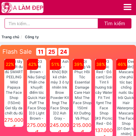
Tìm kiếm
Trang chủ
Công ty
Flash Sale
11
25
24
22%
42%
51%
39%
38%
46%
Gel tẩy da
chết đu đủ
[03 Light
[02 Ash
Xịt Dưỡng
SMART
Brown -
Gray -
Và Phục
[#3 Picnic
275.000
PEELING
Nâu Sáng]
Khói] Bột
Hồi Tóc
Red - Đỏ
275.000
245.000
215.000
đ
Mild
Phấn che
kẻ chân
Essential
cam] Son
[01 Đen tự
137.000
đ
đ
đ
Papaya
khuyết
mày 3 ô tự
Damage
Tint lì
nhiên]