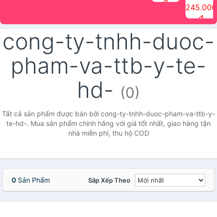
đ
The Face
điểm tóc
nhiên Ink
Care Hair
hương trái
Mascara
245.000
Shop
Quick Hair
Brow
Mist The
cây Water
che phủ
đ
(150ml)
Puff The
Powder Kit
Face Shop
Fit Tint
tóc bạc
Face Shop
fmgt The
150ml
fgmt The
chống
cong-ty-tnhh-duoc-
Face Shop
Face
nước lâu
Shop
trôi Quick
Hair
pham-va-ttb-y-te-
Waterproof
Mascara
The Face
hd-
Shop
(0)
Tất cả sản phẩm được bán bởi cong-ty-tnhh-duoc-pham-va-ttb-y-
te-hd-. Mua sản phẩm chính hãng với giá tốt nhất, giao hàng tận
nhà miễn phí, thu hộ COD
0
Sản Phẩm
Sắp Xếp Theo