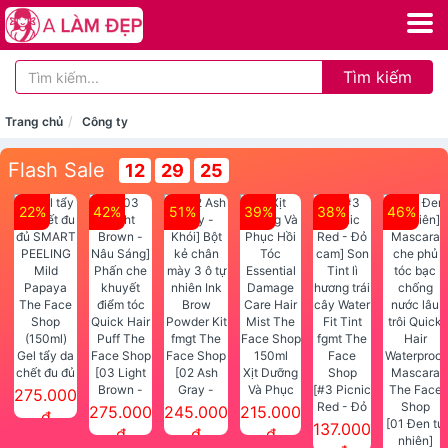
Tìm kiếm
Trang chủ
Công ty
Flash Sale
12
29
25
22%
42%
51%
39%
38%
46%
Gel tẩy da
chết đu đủ
[03 Light
[02 Ash
Xịt Dưỡng
SMART
Brown -
Gray -
Và Phục
[#3 Picnic
275.000
PEELING
Nâu Sáng]
Khói] Bột
Hồi Tóc
Red - Đỏ
275.000
245.000
215.000
đ
Mild
Phấn che
kẻ chân
Essential
cam] Son
[01 Đen tự
137.000
đ
đ
đ
Papaya
khuyết
mày 3 ô tự
Damage
Tint lì
nhiên]