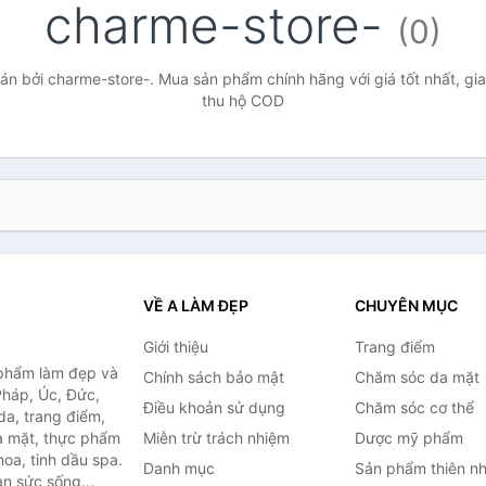
charme-store-
(0)
n bởi charme-store-. Mua sản phẩm chính hãng với giá tốt nhất, gia
thu hộ COD
VỀ A LÀM ĐẸP
CHUYÊN MỤC
Giới thiệu
Trang điểm
 phẩm làm đẹp và
Chính sách bảo mật
Chăm sóc da mặt
Pháp, Úc, Đức,
Điều khoản sử dụng
Chăm sóc cơ thể
a, trang điểm,
a mặt, thực phẩm
Miễn trừ trách nhiệm
Dược mỹ phẩm
oa, tinh dầu spa.
Danh mục
Sản phẩm thiên nh
àn sức sống...