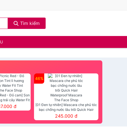
Tìm kiếm
ẦU
46%
 Red - Đỏ cam] Son
ng trái cây Water Fit
mt The Face Shop
[01 Đen tự nhiên] Mascara che phủ tóc
37.000 đ
bạc chống nước lâu trôi Quick Hair
Waterproof Mascara The Face Shop
245.000 đ