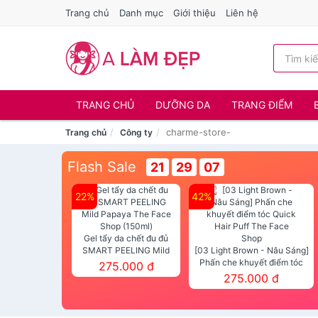
Trang chủ
Danh mục
Giới thiệu
Liên hệ
TRANG CHỦ
DƯỠNG DA
TRANG ĐIỂM
charme-store-
Trang chủ
Công ty
Flash Sale
21
29
07
22%
42%
Gel tẩy da chết đu đủ
SMART PEELING Mild
[03 Light Brown - Nâu Sáng]
Papaya The Face Shop
Phấn che khuyết điểm tóc
275.000 đ
(150ml)
Quick Hair Puff The Face Shop
275.000 đ