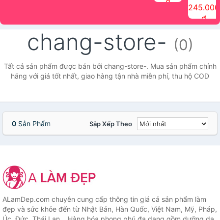
đ
The Face
điểm tóc
nhiên Ink
Care Hair
hương trái
Mascara
245.000
Shop
Quick Hair
Brow
Mist The
cây Water
che phủ
đ
(150ml)
Puff The
Powder Kit
Face Shop
Fit Tint
tóc bạc
Face Shop
fmgt The
150ml
fgmt The
chống
chang-store-
Face Shop
Face
nước lâu
(0)
Shop
trôi Quick
Hair
Waterproof
Tất cả sản phẩm được bán bởi chang-store-. Mua sản phẩm chính
Mascara
hãng với giá tốt nhất, giao hàng tận nhà miễn phí, thu hộ COD
The Face
Shop
0
Sản Phẩm
Sắp Xếp Theo
ALamDep.com chuyên cung cấp thông tin giá cả sản phẩm làm
đẹp và sức khỏe đến từ Nhật Bản, Hàn Quốc, Việt Nam, Mỹ, Pháp,
Úc, Đức, Thái Lan... Hàng hóa phong phú đa dạng gồm dưỡng da,