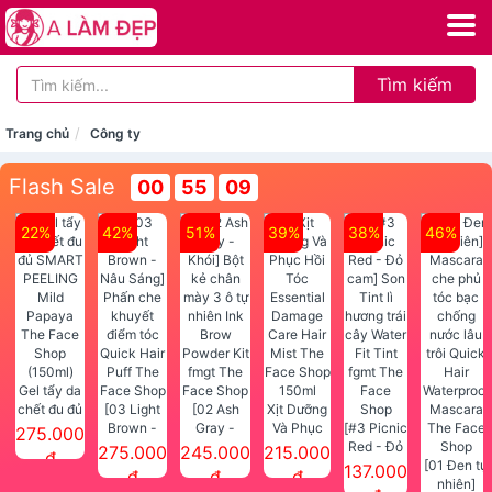
Tìm kiếm
Trang chủ
Công ty
Flash Sale
00
55
09
22%
42%
51%
39%
38%
46%
Gel tẩy da
chết đu đủ
[03 Light
[02 Ash
Xịt Dưỡng
SMART
Brown -
Gray -
Và Phục
[#3 Picnic
275.000
PEELING
Nâu Sáng]
Khói] Bột
Hồi Tóc
Red - Đỏ
275.000
245.000
215.000
đ
Mild
Phấn che
kẻ chân
Essential
cam] Son
[01 Đen tự
137.000
đ
đ
đ
Papaya
khuyết
mày 3 ô tự
Damage
Tint lì
nhiên]