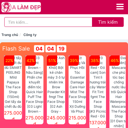
Tìm kiếm
Trang chủ
Công ty
Flash Sale
04
04
19
22%
42%
51%
39%
38%
46%
Gel tẩy da
chết đu đủ
[03 Light
[02 Ash
Xịt Dưỡng
SMART
Brown -
Gray -
Và Phục
[#3 Picnic
275.000
PEELING
Nâu Sáng]
Khói] Bột
Hồi Tóc
Red - Đỏ
275.000
245.000
215.000
đ
Mild
Phấn che
kẻ chân
Essential
cam] Son
[01 Đen tự
137.000
đ
đ
đ
Papaya
khuyết
mày 3 ô tự
Damage
Tint lì
nhiên]