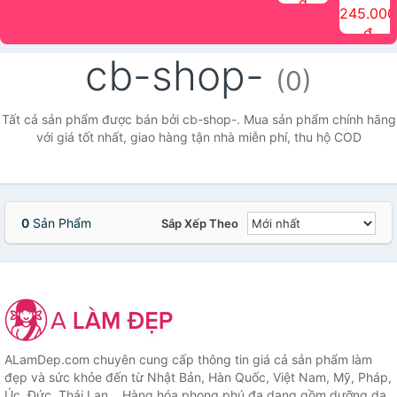
đ
The Face
điểm tóc
nhiên Ink
Care Hair
hương trái
Mascara
245.000
Shop
Quick Hair
Brow
Mist The
cây Water
che phủ
đ
(150ml)
Puff The
Powder Kit
Face Shop
Fit Tint
tóc bạc
Face Shop
fmgt The
150ml
fgmt The
chống
cb-shop-
Face Shop
Face
nước lâu
(0)
Shop
trôi Quick
Hair
Waterproof
Tất cả sản phẩm được bán bởi cb-shop-. Mua sản phẩm chính hãng
Mascara
với giá tốt nhất, giao hàng tận nhà miễn phí, thu hộ COD
The Face
Shop
0
Sản Phẩm
Sắp Xếp Theo
ALamDep.com chuyên cung cấp thông tin giá cả sản phẩm làm
đẹp và sức khỏe đến từ Nhật Bản, Hàn Quốc, Việt Nam, Mỹ, Pháp,
Úc, Đức, Thái Lan... Hàng hóa phong phú đa dạng gồm dưỡng da,