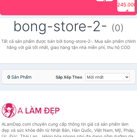
đ
The Face
điểm tóc
nhiên Ink
Care Hair
hương trái
Mascara
245.000
Shop
Quick Hair
Brow
Mist The
cây Water
che phủ
đ
(150ml)
Puff The
Powder Kit
Face Shop
Fit Tint
tóc bạc
Face Shop
fmgt The
150ml
fgmt The
chống
bong-store-2-
Face Shop
Face
nước lâu
(0)
Shop
trôi Quick
Hair
Waterproof
Tất cả sản phẩm được bán bởi bong-store-2-. Mua sản phẩm chính
Mascara
hãng với giá tốt nhất, giao hàng tận nhà miễn phí, thu hộ COD
The Face
Shop
0
Sản Phẩm
Sắp Xếp Theo
ALamDep.com chuyên cung cấp thông tin giá cả sản phẩm làm
đẹp và sức khỏe đến từ Nhật Bản, Hàn Quốc, Việt Nam, Mỹ, Pháp,
Úc, Đức, Thái Lan... Hàng hóa phong phú đa dạng gồm dưỡng da,