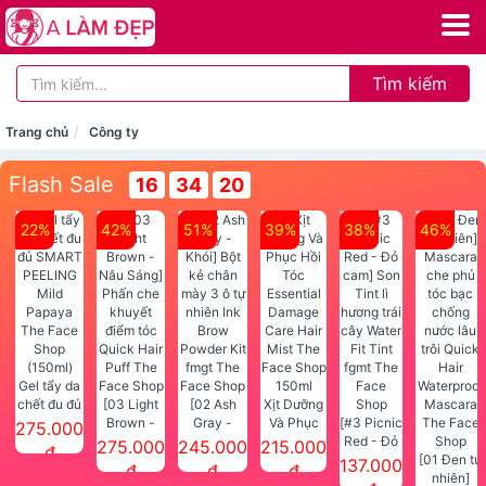
Tìm kiếm
Trang chủ
Công ty
Flash Sale
16
34
20
22%
42%
51%
39%
38%
46%
Gel tẩy da
chết đu đủ
[03 Light
[02 Ash
Xịt Dưỡng
SMART
Brown -
Gray -
Và Phục
[#3 Picnic
275.000
PEELING
Nâu Sáng]
Khói] Bột
Hồi Tóc
Red - Đỏ
275.000
245.000
215.000
đ
Mild
Phấn che
kẻ chân
Essential
cam] Son
[01 Đen tự
137.000
đ
đ
đ
Papaya
khuyết
mày 3 ô tự
Damage
Tint lì
nhiên]