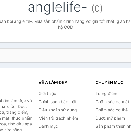
anglelife-
(0)
n bởi anglelife-. Mua sản phẩm chính hãng với giá tốt nhất, giao hà
hộ COD
VỀ A LÀM ĐẸP
CHUYÊN MỤC
Giới thiệu
Trang điểm
 phẩm làm đẹp và
Chính sách bảo mật
Chăm sóc da mặt
Pháp, Úc, Đức,
Điều khoản sử dụng
Chăm sóc cơ thể
a, trang điểm,
a mặt, thực phẩm
Miễn trừ trách nhiệm
Dược mỹ phẩm
oa, tinh dầu spa.
Danh mục
Sản phẩm thiên nh
àn sức sống...