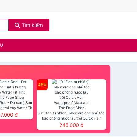
Tìm kiếm
ẦU
46%
 Red - Đỏ cam] Son
ng trái cây Water Fit
mt The Face Shop
[01 Đen tự nhiên] Mascara che phủ tóc
37.000 đ
bạc chống nước lâu trôi Quick Hair
Waterproof Mascara The Face Shop
245.000 đ