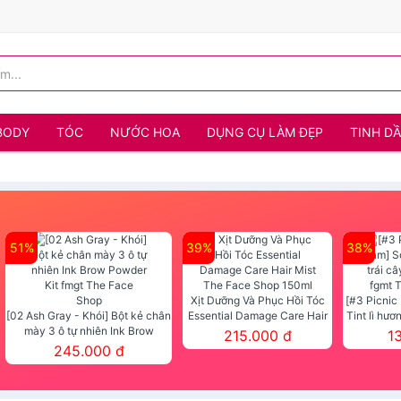
BODY
TÓC
NƯỚC HOA
DỤNG CỤ LÀM ĐẸP
TINH D
51%
39%
38%
Xịt Dưỡng Và Phục Hồi Tóc
[#3 Picnic
[02 Ash Gray - Khói] Bột kẻ chân
Essential Damage Care Hair
Tint lì hươ
mày 3 ô tự nhiên Ink Brow
Mist The Face Shop 150ml
Tint fg
215.000 đ
1
Powder Kit fmgt The Face Shop
245.000 đ