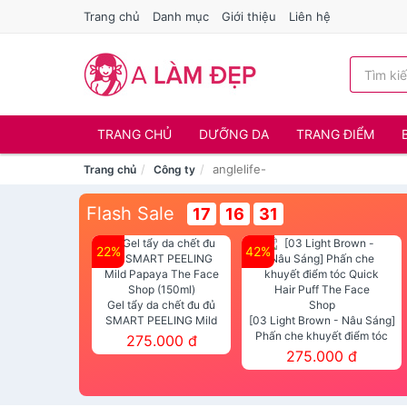
Trang chủ
Danh mục
Giới thiệu
Liên hệ
TRANG CHỦ
DƯỠNG DA
TRANG ĐIỂM
anglelife-
Trang chủ
Công ty
Flash Sale
17
16
31
22%
42%
Gel tẩy da chết đu đủ
SMART PEELING Mild
[03 Light Brown - Nâu Sáng]
Papaya The Face Shop
Phấn che khuyết điểm tóc
275.000 đ
(150ml)
Quick Hair Puff The Face Shop
275.000 đ