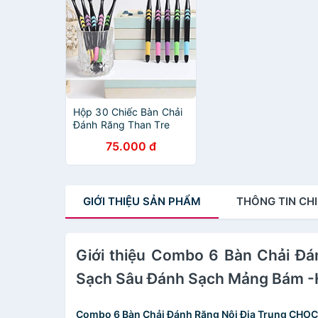
Hộp 30 Chiếc Bàn Chải
Đánh Răng Than Tre
Hoạt Tính Hàn Quốc -
75.000 đ
Hàng Chuẩn Loại 1
GIỚI THIỆU
SẢN PHẨM
THÔNG TIN
CHI
Giới thiệu Combo 6 Bàn Chải Đ
Sạch Sâu Đánh Sạch Mảng Bám 
Combo 6 Bàn Chải Đánh Răng Nội Địa Trung CHO