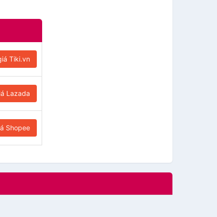
iá Tiki.vn
iá Lazada
iá Shopee