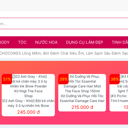
BODY
TÓC
NƯỚC HOA
DỤNG CỤ LÀM ĐẸP
TINH D
g CHOCOIKES Lông Mềm, Bót Đánh Chải Siêu Êm, Làm Sạch Sâu Đánh 
51%
39%
38%
Xịt Dưỡng Và Phục Hồi Tóc
[#3 Picnic
[02 Ash Gray - Khói] Bột kẻ chân
Essential Damage Care Hair
Tint lì hươ
mày 3 ô tự nhiên Ink Brow
Mist The Face Shop 150ml
Tint fg
215.000 đ
1
Powder Kit fmgt The Face Shop
245.000 đ