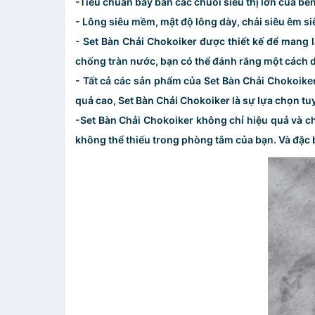
-Tiêu chuẩn bày bán các chuỗi siêu thị lớn của bê
- Lông siêu mềm, mật độ lông dày, chải siêu êm s
- Set Bàn Chải Chokoiker được thiết kế để mang 
chống tràn nước, bạn có thể đánh răng một cách d
- Tất cả các sản phẩm của Set Bàn Chải Chokoike
quả cao, Set Bàn Chải Chokoiker là sự lựa chọn tu
-Set Bàn Chải Chokoiker không chỉ hiệu quả và ch
không thể thiếu trong phòng tắm của bạn. Và đặc bi