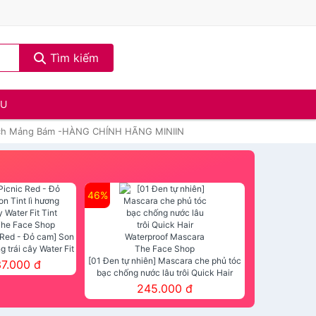
Tìm kiếm
ẦU
Sạch Mảng Bám -HÀNG CHÍNH HÃNG MINIIN
46%
 Red - Đỏ cam] Son
ng trái cây Water Fit
mt The Face Shop
[01 Đen tự nhiên] Mascara che phủ tóc
37.000 đ
bạc chống nước lâu trôi Quick Hair
Waterproof Mascara The Face Shop
245.000 đ