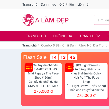
Trang chủ
Danh mục
Giới thiệu
Liên hệ
TRANG CHỦ
DƯỠNG DA
TRANG ĐIỂM
Combo 6 Bàn Chải Đánh Răng Nội Địa Trun
Trang chủ
Flash Sale
14
13
44
22%
42%
Gel tẩy da chết đu đủ
SMART PEELING Mild
[03 Light Brown - Nâu Sáng]
Papaya The Face Shop
Phấn che khuyết điểm tóc
275.000 đ
(150ml)
Quick Hair Puff The Face Shop
275.000 đ