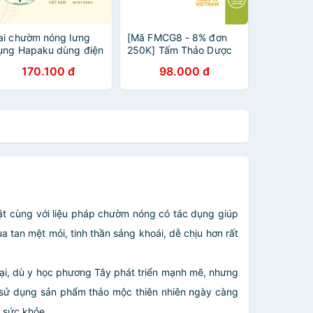
ai chườm nóng lưng
[Mã FMCG8 - 8% đơn
ụng Hapaku dùng điện
250K] Tấm Thảo Dược
Thay Thế Cho Đai
170.100 đ
98.000 đ
Chườm Khuỷu Tay Làm
Nóng Bằng Điện
HAPAKU Giảm Đau Mỏi
Thư Giãn
ật cùng với liệu pháp chườm nóng có tác dụng giúp
 tan mệt mỏi, tinh thần sảng khoái, dễ chịu hơn rất
ại, dù y học phương Tây phát triển mạnh mẽ, nhưng
 sử dụng sản phẩm thảo mộc thiên nhiên ngày càng
 sức khỏe.