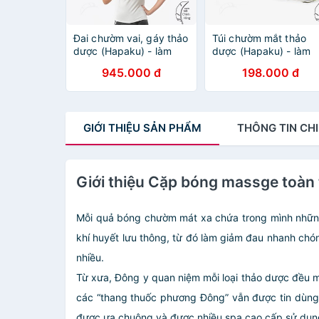
Đai chườm vai, gáy thảo
Túi chườm mắt thảo
dược (Hapaku) - làm
dược (Hapaku) - làm
nóng bằng điện
nóng bằng lò vi sóng
945.000 đ
198.000 đ
GIỚI THIỆU
SẢN PHẨM
THÔNG TIN
CHI
Giới thiệu Cặp bóng massge toàn
Mỗi quả bóng chườm mát xa chứa trong mình những 
khí huyết lưu thông, từ đó làm giảm đau nhanh chón
nhiều.
Từ xưa, Đông y quan niệm mỗi loại thảo dược đều 
các “thang thuốc phương Đông” vẫn được tin dùng
được ưa chuộng và được nhiều spa cao cấp sử dụng