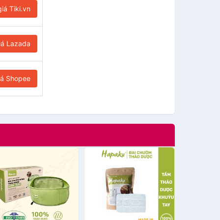
iá Tiki.vn
iá Lazada
iá Shopee