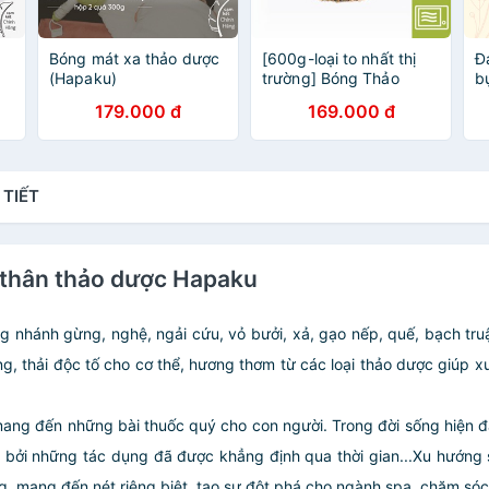
Bóng mát xa thảo dược
[600g-loại to nhất thị
Đ
(Hapaku)
trường] Bóng Thảo
b
Dược Massage Thư
179.000 đ
169.000 đ
Giãn - Hapaku (Hộp 2
quả)
 TIẾT
 thân thảo dược Hapaku
nhánh gừng, nghệ, ngải cứu, vỏ bưởi, xả, gạo nếp, quế, bạch tru
g, thải độc tố cho cơ thể, hương thơm từ các loại thảo dược giúp xua
mang đến những bài thuốc quý cho con người. Trong đời sống hiện đ
 bởi những tác dụng đã được khẳng định qua thời gian...Xu hướng
, mang đến nét riêng biệt, tạo sự đột phá cho ngành spa, chăm sóc