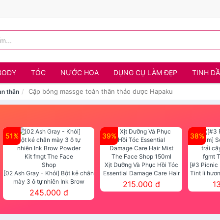
BODY
TÓC
NƯỚC HOA
DỤNG CỤ LÀM ĐẸP
TINH D
Cặp bóng massge toàn thân thảo dược Hapaku
n thân
51%
39%
38%
Xịt Dưỡng Và Phục Hồi Tóc
[#3 Picnic
[02 Ash Gray - Khói] Bột kẻ chân
Essential Damage Care Hair
Tint lì hươ
mày 3 ô tự nhiên Ink Brow
Mist The Face Shop 150ml
Tint fg
215.000 đ
1
Powder Kit fmgt The Face Shop
245.000 đ