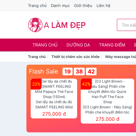
Trang chủ
Danh mục
Giới thiệu
Liên hệ
TRANG CHỦ
DƯỠNG DA
TRANG ĐIỂM
Trang chủ
Thiết bị chăm sóc sức khỏe
Máy massage toà
Flash Sale
19
38
40
22%
42%
Gel tẩy da chết đu đủ
SMART PEELING Mild
[03 Light Brown - Nâu Sáng]
Papaya The Face Shop
Phấn che khuyết điểm tóc
275.000 đ
(150ml)
Quick Hair Puff The Face Shop
275.000 đ