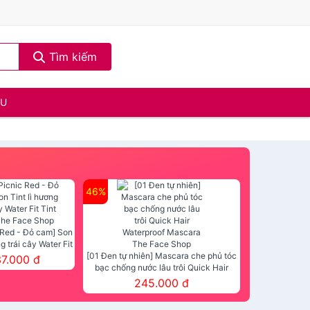
Tìm kiếm
ẦU
46%
 Red - Đỏ cam] Son
ng trái cây Water Fit
mt The Face Shop
[01 Đen tự nhiên] Mascara che phủ tóc
37.000 đ
bạc chống nước lâu trôi Quick Hair
Waterproof Mascara The Face Shop
245.000 đ