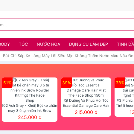
BODY
TÓC
NƯỚC HOA
DỤNG CỤ LÀM ĐẸP
TINH D
Bút Chì Sáp Kẻ Lông Mày Lõi Siêu Mịn Không Thấm Nước Màu Nâu Đe
51%
39%
38%
Xịt Dưỡng Và Phục Hồi Tóc
[#3 Picnic
[02 Ash Gray - Khói] Bột kẻ chân
Essential Damage Care Hair
Tint lì hươ
mày 3 ô tự nhiên Ink Brow
Mist The Face Shop 150ml
Tint fg
215.000 đ
1
Powder Kit fmgt The Face Shop
245.000 đ