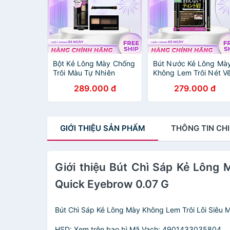
Bột Kẻ Lông Mày Chống
Bút Nước Kẻ Lông Mà
Trôi Màu Tự Nhiên
Không Lem Trôi Nét V
Kissme Heavy Rotation
Siêu Mịn Kissme Heav
289.000 đ
279.000 đ
Natural Powder
Rotation (8 G)
Eyebrow (2.3G)
GIỚI THIỆU
SẢN PHẨM
THÔNG TIN
CHI
Giới thiệu Bút Chì Sáp Kẻ Lôn
Quick Eyebrow 0.07 G
Bút Chì Sáp Kẻ Lông Mày Không Lem Trôi Lõi Siêu 
HSD: Xem trên bao bì
Mã Vạch: 4901433035804