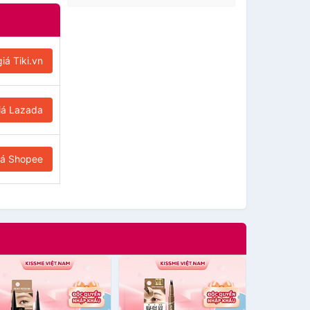
iá Tiki.vn
iá Lazada
iá Shopee