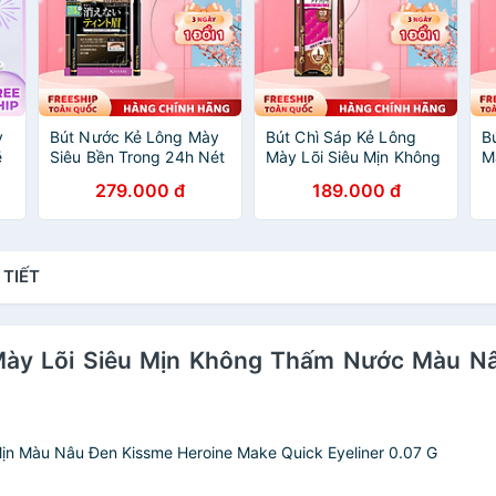
y
Bút Nước Kẻ Lông Mày
Bút Chì Sáp Kẻ Lông
B
ẽ
Siêu Bền Trong 24h Nét
Mày Lõi Siêu Mịn Không
M
y
Kẻ Siêu Mịn Chống
Thấm Nước Màu Nâu
M
279.000 đ
189.000 đ
Thấm Nước Màu Nâu Tự
Sáng #03 Kissme
N
Nhiên #01 Kissme
Heroine Make Quick
H
Heavy Rotation Tint
Eyebrow 0.07 G
E
Liquid Eyebrow 0.4 mL
 TIẾT
g Mày Lõi Siêu Mịn Không Thấm Nước Màu N
Mịn Màu Nâu Đen Kissme Heroine Make Quick Eyeliner 0.07 G