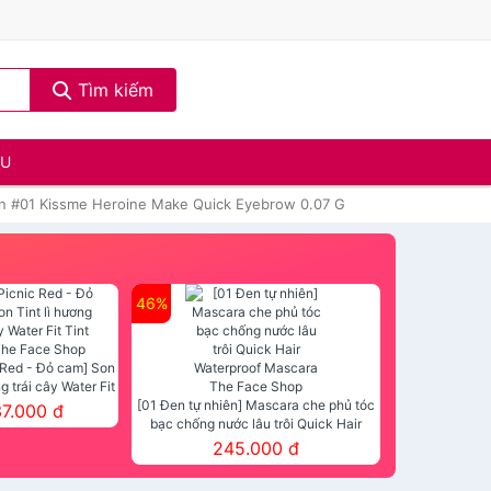
Tìm kiếm
ẦU
n #01 Kissme Heroine Make Quick Eyebrow 0.07 G
46%
 Red - Đỏ cam] Son
ng trái cây Water Fit
mt The Face Shop
[01 Đen tự nhiên] Mascara che phủ tóc
37.000 đ
bạc chống nước lâu trôi Quick Hair
Waterproof Mascara The Face Shop
245.000 đ