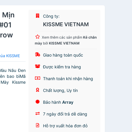
u Mịn
Công ty:
#01
KISSME VIETNAM
brow
Xem thêm các sản phẩm
Kẻ chân
mày
bởi
KISSME VIETNAM
Giao hàng toàn quốc
của KISSME
Được kiểm tra hàng
 Màu Nâu Đen
rên bao bìMã
Thanh toán khi nhận hàng
 Mày Kissme
Chất lượng, Uy tín
Bảo hành
Array
7 ngày đổi trả dễ dàng
Hỗ trợ xuất hóa đơn đỏ