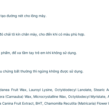
 tạo đường nét cho lông mày.
đó chải tô kín chân mày, cho đến khi có màu phù hợp.
n phẩm, để xa tầm tay trẻ em khi không sử dụng.
iệu chứng bất thường thì ngừng không được sử dụng.
danea Fruit Wax, Lauroyl Lysine, Octyldodecyl Lanolate, Stearic
ifera (Carnauba) Wax, Microcrystalline Wax, Octyldodecyl Myristate
a Canina Fruit Extract, BHT, Chamomilla Recutita (Matricaria) Flower 