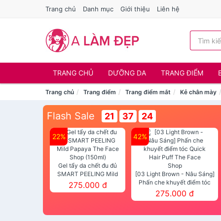
Trang chủ
Danh mục
Giới thiệu
Liên hệ
TRANG CHỦ
DƯỠNG DA
TRANG ĐIỂM
Trang chủ
Trang điểm
Trang điểm mắt
Kẻ chân mày
Flash Sale
21
37
22
22%
42%
Gel tẩy da chết đu đủ
SMART PEELING Mild
[03 Light Brown - Nâu Sáng]
Papaya The Face Shop
Phấn che khuyết điểm tóc
275.000 đ
(150ml)
Quick Hair Puff The Face Shop
275.000 đ