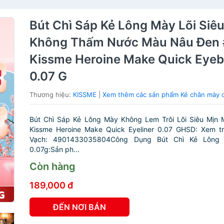
Bút Chì Sáp Kẻ Lông Mày Lõi Siê
Không Thấm Nước Màu Nâu Đen 
Kissme Heroine Make Quick Eye
0.07 G
Thương hiệu:
KISSME
|
Xem thêm các sản phẩm Kẻ chân mày 
Bút Chì Sáp Kẻ Lông Mày Không Lem Trôi Lõi Siêu Mịn
Kissme Heroine Make Quick Eyeliner 0.07 GHSD: Xem t
Vạch: 4901433035804Công Dụng Bút Chì Kẻ Lông
0.07g:Sản ph...
Còn hàng
189,000 đ
ĐẾN NƠI BÁN