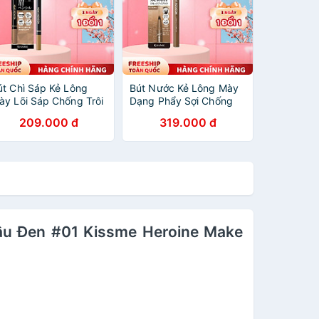
út Chì Sáp Kẻ Lông
Bút Nước Kẻ Lông Mày
ày Lõi Sáp Chống Trôi
Dạng Phẩy Sợi Chống
àu Sắc Tự Nhiên Màu
Thấm Nước Nét Kẻ Siêu
209.000 đ
319.000 đ
âu Tro #03 Kissme
Mịn Màu Nâu Nhạt #02
eavy Rotation
Kissme Heavy Rotation
yebrow Pencil 0.09 G
Fake Liquid Eyebrow
0.4 mL
âu Đen #01 Kissme Heroine Make