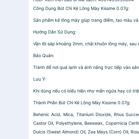
Công Dụng Bút Chì Kẻ Lông Mày Kissme 0.07g:
Sản phẩm kẻ lông mày giúp trang điểm, tạo màu và
Hướng Dẫn Sử Dụng:
Vặn lõi sáp khoảng 2mm, chải khuôn lông mày, sau 
Bảo Quản:
Tránh để nơi quá lạnh và ánh nắng trực tiếp vào sả
Lưu Ý:
Khi dùng nếu có biểu hiện như mẩn ngứa hay có tr
Thành Phần Bút Chì Kẻ Lông Mày Kissme 0.07g:
Behenic Acid, Mica, Titanium Dioxide, Rhus Succe
Castor Oil, Polyethylene, Beeswax, Copernicia Cer
Dulcis (Sweet Almond) Oil, Zea Mays (Corn) Oil, Ros