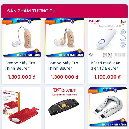
SẢN PHẨM TƯƠNG TỰ
Combo Máy Trợ
Combo Máy Trợ
Bút trị muỗi cắn
Thính Beurer
Thính Beurer
điện tử Beurer
HA50 + Nhiệt Kế
HA20 + Nhiệt Kế
BR60 Hàng
1.800.000 đ
1.300.000 đ
1.190.000 đ
Điện Tử Đầu
Điện Tử Đầu
Chính Hãng
Mềm Medilife (
Mềm Medilife (
hình thú ngẫu
hình thú ngẫu
nhiên )
nhiên )