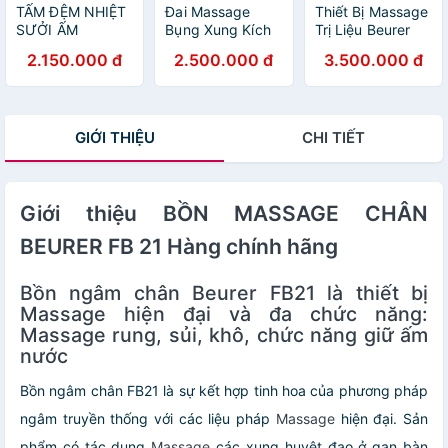
TẤM ĐỆM NHIỆT
Đai Massage
Thiết Bị Massage
SƯỞI ẤM
Bụng Xung Kích
Trị Liệu Beurer
BEURER HK 44
Điện Beurer
MG150
2.150.000 đ
2.500.000 đ
3.500.000 đ
Cosy Hàng chính
EM37 – Công
hãng
Nghệ EMS Chuẩn
Đức, Hỗ Trợ Săn
Chắc Cơ – Giảm
GIỚI THIỆU
CHI TIẾT
Mỏi – Thư Giãn, 5
Chương Trình
Tập Thông Minh,
4 Điện Cực Tiếp
Giới thiệu BỒN MASSAGE CHÂN
Xúc Bằng Nước,
Đai Thoáng Khí,
BEURER FB 21 Hàng chính hãng
Phù Hợp Mọi Đối
Tượng Tập Luyện
Và Phục Hồi Cơ
Bồn ngâm chân Beurer FB21 là thiết bị
Bụng
Massage
hiện đại và đa chức năng:
Massage
rung, sủi, khô, chức năng giữ ấm
nước
Bồn ngâm chân FB21 là sự kết hợp tinh hoa của phương pháp
ngâm truyền thống với các liệu pháp
Massage
hiện đại. Sản
phẩm có tác dụng
Massage
các xung huyệt đạo ở gan bàn