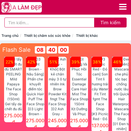
Tìm kiếm
Trang chủ
Thiết bị chăm sóc sức khỏe
Thiết bị khác
Flash Sale
08
39
59
22%
42%
51%
39%
38%
46%
Gel tẩy da
chết đu đủ
[03 Light
[02 Ash
Xịt Dưỡng
SMART
Brown -
Gray -
Và Phục
[#3 Picnic
275.000
PEELING
Nâu Sáng]
Khói] Bột
Hồi Tóc
Red - Đỏ
275.000
245.000
215.000
đ
Mild
Phấn che
kẻ chân
Essential
cam] Son
[01 Đen tự
137.000
đ
đ
đ
Papaya
khuyết
mày 3 ô tự
Damage
Tint lì
nhiên]