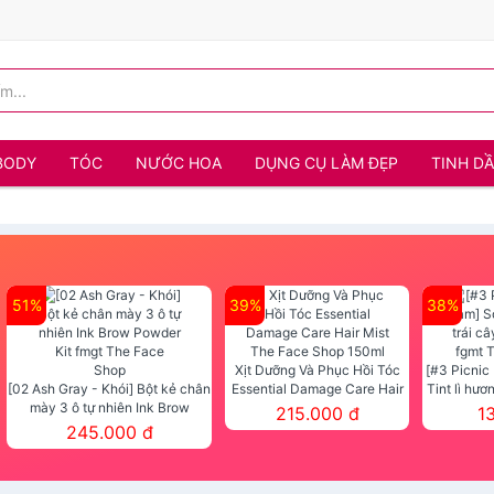
BODY
TÓC
NƯỚC HOA
DỤNG CỤ LÀM ĐẸP
TINH D
51%
39%
38%
Xịt Dưỡng Và Phục Hồi Tóc
[#3 Picnic
[02 Ash Gray - Khói] Bột kẻ chân
Essential Damage Care Hair
Tint lì hươ
mày 3 ô tự nhiên Ink Brow
Mist The Face Shop 150ml
Tint fg
215.000 đ
1
Powder Kit fmgt The Face Shop
245.000 đ