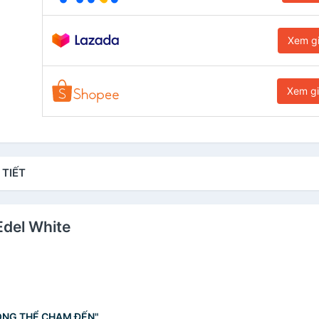
Xem g
Xem g
 TIẾT
Edel White
ÔNG THỂ CHẠM ĐẾN"