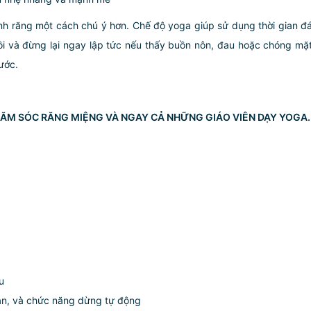
nh răng một cách chú ý hơn. Chế độ yoga giúp sử dụng thời gian đá
ngồi và đừng lại ngay lập tức nếu thấy buồn nôn, đau hoặc chóng m
rước.
ĂM SÓC RĂNG MIỆNG VÀ NGAY CẢ NHỮNG GIÁO VIÊN DẠY YOGA.
u
ian, và chức năng dừng tự động