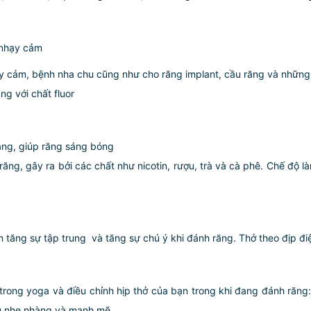
 nhạy cảm
cảm, bệnh nha chu cũng như cho răng implant, cầu răng và những n
g với chất fluor
ăng, giúp răng sáng bóng
ng, gây ra bởi các chất như nicotin, rượu, trà và cà phê. Chế độ 
 tăng sự tập trung và tăng sự chú ý khi đánh răng. Thở theo địp đi
rong yoga và điều chỉnh hịp thở của bạn trong khi đang đánh răng: hí
iệu nhẹ nhàng và mạnh mẽ