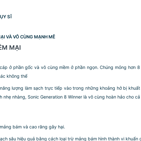
ỤY SĨ
ẠI VÀ VÔ CÙNG MẠNH MẼ
ỀM MẠI
cáp ở phần gốc và vô cùng mềm ở phần ngọn. Chúng mỏng hơn 8 lầ
ác không thể
ng lượng làm sạch trực tiếp vào trong những khoảng hở bị khuấ
ch nhẹ nhàng, Sonic Generation 8 Winner là vô cùng hoàn hảo cho c
 mảng bám và cao răng gây hại.
ch sâu hiệu quả bằng cách loại trừ mảng bám hình thành vi khuẩn g