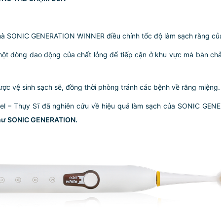
h mà SONIC GENERATION WINNER điều chỉnh tốc độ làm sạch răng của
ột dòng dao động của chất lỏng để tiếp cận ở khu vực mà bàn chải 
ợc vệ sinh sạch sẽ, đồng thời phòng tránh các bệnh về răng miệng.
Basel – Thụy Sĩ đã nghiên cứu về hiệu quả làm sạch của SONIC GE
 như SONIC GENERATION.