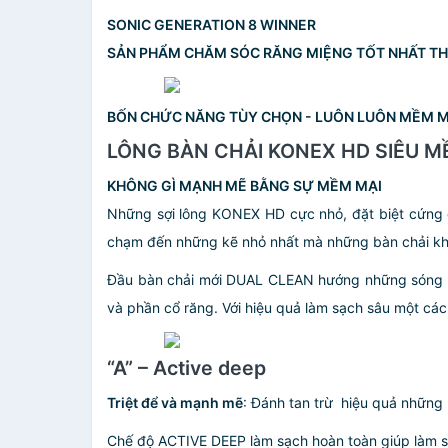
SONIC GENERATION 8 WINNER
SẢN PHẨM CHĂM SÓC RĂNG MIỆNG TỐT NHẤT TH
BỐN CHỨC NĂNG TÙY CHỌN - LUÔN LUÔN MỀM M
LÔNG BÀN CHẢI KONEX HD SIÊU M
KHÔNG GÌ MẠNH MẼ BẰNG SỰ MỀM MẠI
Những sợi lông KONEX HD cực nhỏ, đặt biệt cứng 
chạm đến những kẽ nhỏ nhất mà những bàn chải kh
Đầu bàn chải mới DUAL CLEAN hướng những sóng nă
và phần cổ răng. Với hiệu quả làm sạch sâu một cá
“A” – Active deep
Triệt để và mạnh mẽ
: Đánh tan trừ hiệu quả những
Chế độ ACTIVE DEEP làm sạch hoàn toàn giúp làm sạ