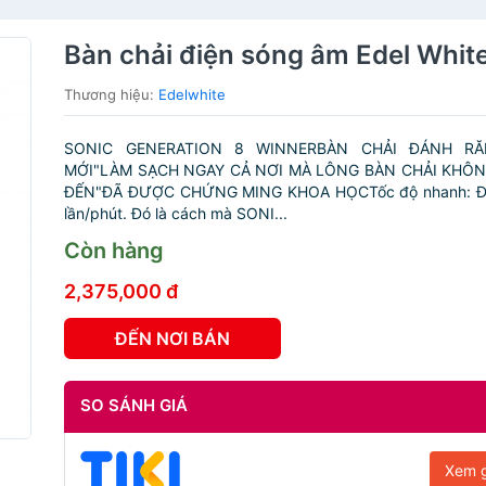
Bàn chải điện sóng âm Edel Whit
Thương hiệu:
Edelwhite
SONIC GENERATION 8 WINNERBÀN CHẢI ĐÁNH R
MỚI"LÀM SẠCH NGAY CẢ NƠI MÀ LÔNG BÀN CHẢI KHÔ
ĐẾN"ĐÃ ĐƯỢC CHỨNG MING KHOA HỌCTốc độ nhanh: Đạt
lần/phút. Đó là cách mà SONI...
Còn hàng
2,375,000 đ
ĐẾN NƠI BÁN
SO SÁNH GIÁ
Xem g