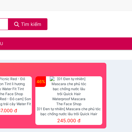
Tìm kiếm
ẦU
46%
 Red - Đỏ cam] Son
ng trái cây Water Fit
mt The Face Shop
[01 Đen tự nhiên] Mascara che phủ tóc
37.000 đ
bạc chống nước lâu trôi Quick Hair
Waterproof Mascara The Face Shop
245.000 đ