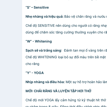
“S” – Sensitive
Nhẹ nhàng và hiệu quả
:
Bảo vệ chân răng và nướu
Chế độ SENSITIVE nên dùng cho người có răng nhạy 
dùng để chăm sóc tăng cường thường xuyên cho răn
“W” - Whitening
Sạch sẽ và trắng sáng
: Đánh tan mọi ố vàng trên r
Chế độ WHITENING loại bỏ sự đổi màu trên bề mặt ră
cho răng
“Y” - YOGA
Nhịp nhàng và điều hòa
:
Một sự hỗ trợ hoàn hảo làm
MỚI: CHẢI RĂNG VÀ LUYỆN TẬP HƠI THỞ
Chế độ mới YOGA lấy cảm hứng từ kỹ thuật hít thở t
ra chậm trong 8 giây. Đồng thời điều chỉnh nhịp đ