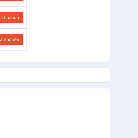
iá Lazada
iá Shopee