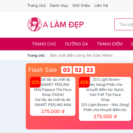
Trang chủ
Danh mục
Giới thiệu
Liên hệ
TRANG CHỦ
DƯỠNG DA
TRANG ĐIỂM
Bàn chải điện sóng âm Edel White
Trang chủ
Flash Sale
03
52
22
22%
42%
Gel tẩy da chết đu đủ
SMART PEELING Mild
[03 Light Brown - Nâu Sáng]
Papaya The Face Shop
Phấn che khuyết điểm tóc
275.000 đ
(150ml)
Quick Hair Puff The Face Shop
275.000 đ